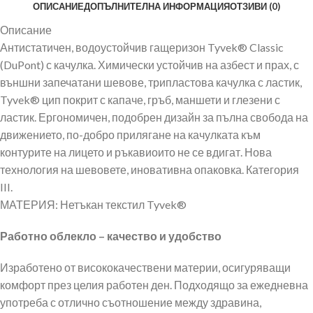
ОПИСАНИЕ
ДОПЪЛНИТЕЛНА ИНФОРМАЦИЯ
ОТЗИВИ (0)
Описание
Антистатичен, водоустойчив гащеризон Tyvek® Classic
(DuPont) с качулка. Химически устойчив на азбест и прах, с
външни запечатани шевове, трипластова качулка с ластик,
Tyvek® цип покрит с капаче, гръб, маншети и глезени с
ластик. Ергономичен, подобрен дизайн за пълна свобода на
движението, по-добро прилягане на качулката към
контурите на лицето и ръкавиоито не се вдигат. Нова
технология на шевовете, иновативна опаковка. Категория
III.
МАТЕРИЯ: Нетъкан текстил Tyvek®
Работно облекло – качество и удобство
Изработено от висококачествени материи, осигуряващи
комфорт през целия работен ден. Подходящо за ежедневна
употреба с отлично съотношение между здравина,