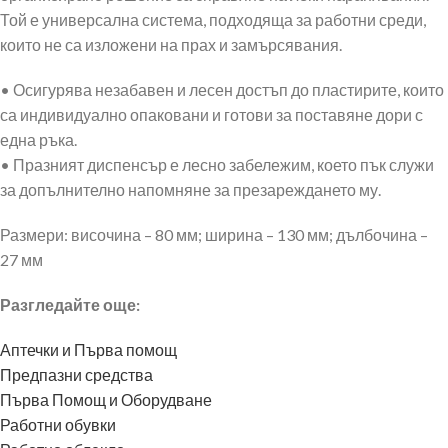
Той е универсална система, подходяща за работни среди,
които не са изложени на прах и замърсявания.
• Осигурява незабавен и лесен достъп до пластирите, които
са индивидуално опаковани и готови за поставяне дори с
една ръка.
• Празният диспенсър е лесно забележим, което пък служи
за допълнително напомняне за презареждането му.
Размери: височина – 80 мм; ширина – 130 мм; дълбочина –
27 мм
Разгледайте още:
Аптечки и Първа помощ
Предпазни средства
Първа Помощ и Оборудване
Работни обувки