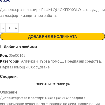
€
3.90
Диспенсър за пластири PLUM QUICKFIX SOLO са създадени
за комфорт и защита при работа.
ДОБАВЯНЕ В КОЛИЧКАТА
Добави в любими
Код:
05600165
Категории:
Аптечки и Първа помощ
,
Предпазни средства
,
Първа Помощ и Оборудване
Сподели:
ОПИСАНИЕ
ОТЗИВИ (0)
Описание
Диспенсерът за пластири Plum QuickFix предлага
организирано решение за справяне на леки наранявания.