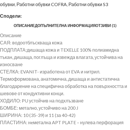
обувки
,
Работни обувки COFRA
,
Работни обувки S3
Сподели:
ОПИСАНИЕ
ДОПЪЛНИТЕЛНА ИНФОРМАЦИЯ
ОТЗИВИ (1)
Описание
САЯ: водоотблъскваща кожа
ПОДПЛАТА:дишаща кожа и TEXELLE 100% полиамидна
тъкан, дишаща, поглъща и извежда влагата, устойчива на
износване
СТЕЛКА: EVANIT- изработена от EVA и нитрил.
Термоформована, анатомична, дишаща и антистатична
благодарение на специфична обработка на повърхността и
шевове от кондуктивни конци.
ХОДИЛО: PU устойчив на подхлъзване
БОМБЕ: метално, устойчиво на 200 J
ШИРИНА: 10 (35-39) и 11 (за 40-42)
ПЛАСТИНА: нeметална APT PLATE – нулева перфорация