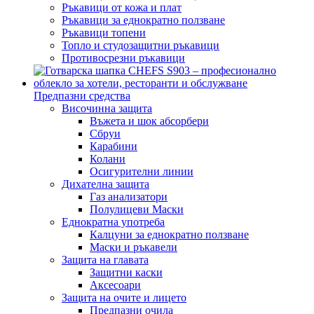
Ръкавици от кожа и плат
Ръкавици за еднократно ползване
Ръкавици топени
Топло и студозащитни ръкавици
Противосрезни ръкавици
Предпазни средства
Височинна защита
Въжета и шок абсорбери
Сбруи
Карабини
Колани
Осигурителни линии
Дихателна защита
Газ анализатори
Полулицеви Маски
Еднократна употреба
Калцуни за еднократно ползване
Маски и ръкавели
Защита на главата
Защитни каски
Аксесоари
Защита на очите и лицето
Предпазни очила