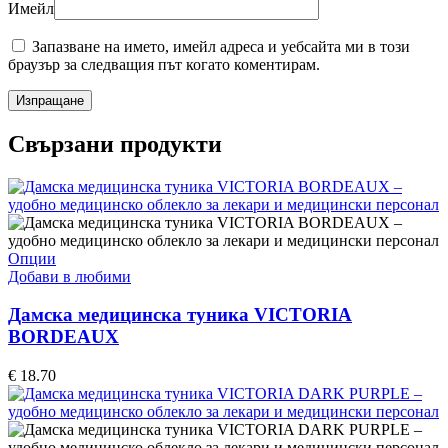
Имейл
Запазване на името, имейл адреса и уебсайта ми в този
браузър за следващия път когато коментирам.
Свързани продукти
This
Опции
product
Добави в любими
has
multiple
Дамска медицинска туника VICTORIA
variants.
BORDEAUX
The
options
€
18.70
may
be
chosen
on