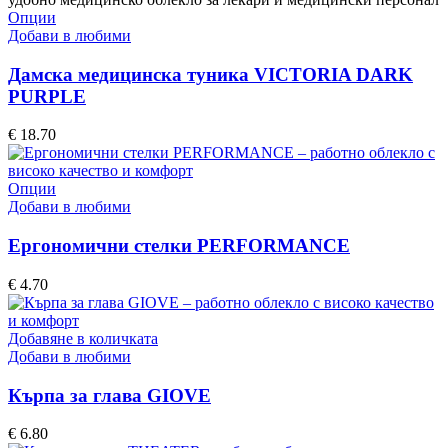
the
This
Опции
product
product
Добави в любими
page
has
multiple
Дамска медицинска туника VICTORIA DARK
variants.
PURPLE
The
options
€
18.70
may
be
chosen
This
Опции
on
product
Добави в любими
the
has
product
multiple
Ергономични стелки PERFORMANCE
page
variants.
The
€
4.70
options
may
be
Добавяне в количката
chosen
Добави в любими
on
the
Кърпа за глава GIOVE
product
page
€
6.80