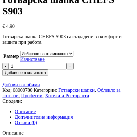
S903
€
4.90
Готварска шапка CHEFS S903 са създадени за комфорт и
защита при работа.
Размер
Изчистване
количество
за
Добавяне в количката
Готварска
шапка
Добави в любими
CHEFS
Код:
08000780
Категории:
Готварски шапки
,
Облекло за
S903
готвачи
,
Професии
,
Хотели и Ресторанти
Сподели:
Описание
Допълнителна информация
Отзиви (0)
Описание