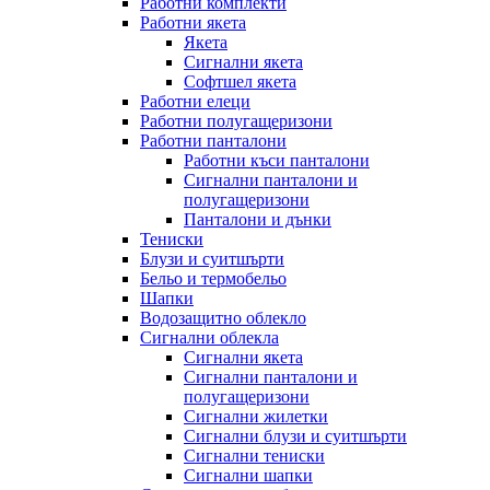
Работни комплекти
Работни якета
Якета
Сигнални якета
Софтшел якета
Работни елеци
Работни полугащеризони
Работни панталони
Работни къси панталони
Сигнални панталони и
полугащеризони
Панталони и дънки
Тениски
Блузи и суитшърти
Бельо и термобельо
Шапки
Водозащитно облекло
Сигнални облекла
Сигнални якета
Сигнални панталони и
полугащеризони
Сигнални жилетки
Сигнални блузи и суитшърти
Сигнални тениски
Сигнални шапки