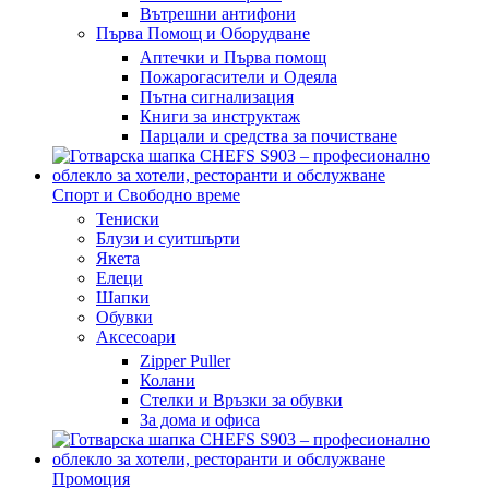
Вътрешни антифони
Първа Помощ и Оборудване
Аптечки и Първа помощ
Пожарогасители и Одеяла
Пътна сигнализация
Книги за инструктаж
Парцали и средства за почистване
Спорт и Свободно време
Тениски
Блузи и суитшърти
Якета
Елеци
Шапки
Обувки
Аксесоари
Zipper Puller
Колани
Стелки и Връзки за обувки
За дома и офиса
Промоция