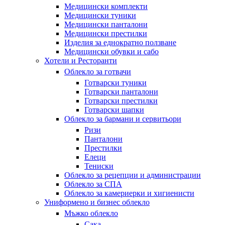
Медицински комплекти
Медицински туники
Медицински панталони
Медицински престилки
Изделия за еднократно ползване
Медицински обувки и сабо
Хотели и Ресторанти
Облекло за готвачи
Готварски туники
Готварски панталони
Готварски престилки
Готварски шапки
Облекло за бармани и сервитьори
Ризи
Панталони
Престилки
Елеци
Тениски
Облекло за рецепции и администрации
Облекло за СПА
Облекло за камериерки и хигиенисти
Униформено и бизнес облекло
Мъжко облекло
Сака