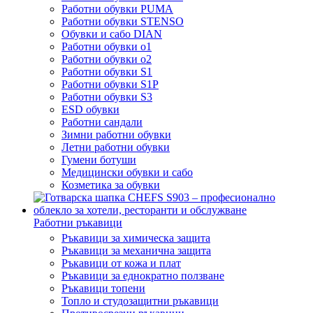
Работни обувки PUMA
Работни обувки STENSO
Обувки и сабо DIAN
Работни обувки o1
Работни обувки o2
Работни обувки S1
Работни обувки S1P
Работни обувки S3
ESD обувки
Работни сандали
Зимни работни обувки
Летни работни обувки
Гумени ботуши
Медицински обувки и сабо
Козметика за обувки
Работни ръкавици
Ръкавици за химическа защита
Ръкавици за механична защита
Ръкавици от кожа и плат
Ръкавици за еднократно ползване
Ръкавици топени
Топло и студозащитни ръкавици