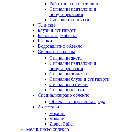
Работни къси панталони
Сигнални панталони и
полугащеризони
Панталони и дънки
Тениски
Блузи и суитшърти
Бельо и термобельо
Шапки
Водозащитно облекло
Сигнални облекла
Сигнални якета
Сигнални панталони и
полугащеризони
Сигнални жилетки
Сигнални блузи и суитшърти
Сигнални тениски
Сигнални шапки
Специализирано облекло
Облекла за агресивна среда
Аксесоари
Чорапи
Колани
Zipper Puller
Медицинско облекло