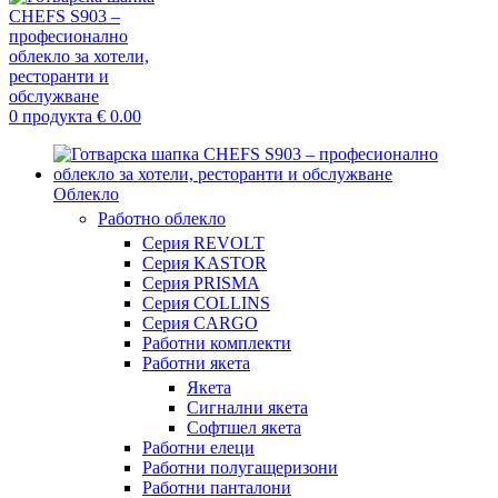
0
продукта
€
0.00
Облекло
Работно облекло
Серия REVOLT
Серия KASTOR
Серия PRISMA
Серия COLLINS
Серия CARGO
Работни комплекти
Работни якета
Якета
Сигнални якета
Софтшел якета
Работни елеци
Работни полугащеризони
Работни панталони