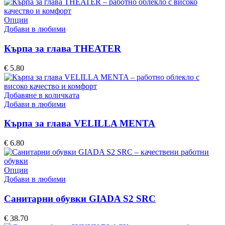
This
Опции
product
Добави в любими
has
multiple
Кърпа за глава THEATER
variants.
The
€
5.80
options
may
be
Добавяне в количката
chosen
Добави в любими
on
the
Кърпа за глава VELILLA MENTA
product
page
€
6.80
This
Опции
product
Добави в любими
has
multiple
Санитарни обувки GIADA S2 SRC
variants.
The
€
38.70
options