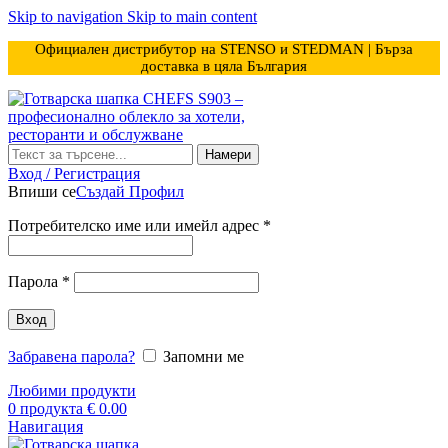
Skip to navigation
Skip to main content
Официален дистрибутор на STENSO и STEDMAN | Бърза
доставка в цяла България
Намери
Вход / Регистрация
Впиши се
Създай Профил
Задължително
Потребителско име или имейл адрес
*
Задължително
Парола
*
Вход
Забравена парола?
Запомни ме
Любими продукти
0
продукта
€
0.00
Навигация