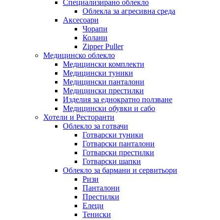
Специализирано облекло
Облекла за агресивна среда
Аксесоари
Чорапи
Колани
Zipper Puller
Медицинско облекло
Медицински комплекти
Медицински туники
Медицински панталони
Медицински престилки
Изделия за еднократно ползване
Медицински обувки и сабо
Хотели и Ресторанти
Облекло за готвачи
Готварски туники
Готварски панталони
Готварски престилки
Готварски шапки
Облекло за бармани и сервитьори
Ризи
Панталони
Престилки
Елеци
Тениски