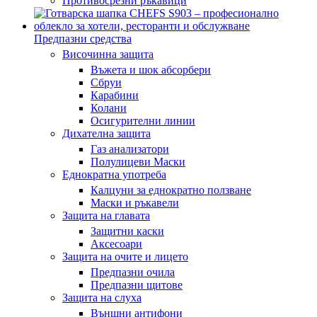
Противосрезни ръкавици
Предпазни средства
Височинна защита
Въжета и шок абсорбери
Сбруи
Карабини
Колани
Осигурителни линии
Дихателна защита
Газ анализатори
Полулицеви Маски
Еднократна употреба
Калцуни за еднократно ползване
Маски и ръкавели
Защита на главата
Защитни каски
Аксесоари
Защита на очите и лицето
Предпазни очила
Предпазни щитове
Защита на слуха
Външни антифони