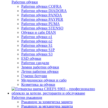
Работни обувки
Работни обувки COFRA
Работни обувки DIADORA
Работни обувки PANDA
Работни обувки PAYPER
Работни обувки PUMA
Работни обувки STENSO
Обувки и сабо DIAN
Работни обувки o1
Работни обувки o2
Работни обувки S1
Работни обувки S1P
Работни обувки S3
ESD обувки
Работни сандали
Зимни работни обувки
Летни работни обувки
Гумени ботуши
Медицински обувки и сабо
Козметика за обувки
Работни ръкавици
Ръкавици за химическа защита
Ръкавици за механична защита