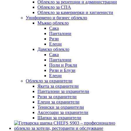
Облекло за рецепции и администрации
Облекло за СПА
Облекло за камериерки и хигиенисти
Униформено и бизнес облекло
Мъжко облекло
Сака
Панталони
Ризи
Елеци
Дамско облекло
Сака
Панталони
Поли и Рокли
Ризи и Блузи
Елеци
Облекло за охранители
Якета за охранители
Панталони за охранители
Ризи за охранители
Елеци за охранители
Тениски за охранители
Аксесоари за охранители
Шапки за охранители