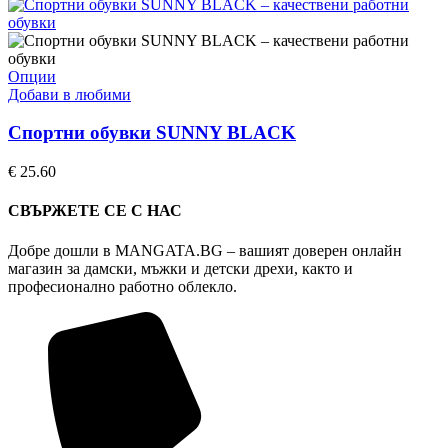
may
be
chosen
on
This
Опции
the
product
Добави в любими
product
has
page
multiple
Спортни обувки SUNNY BLACK
variants.
The
€
25.60
options
may
СВЪРЖЕТЕ СЕ С НАС
be
chosen
Добре дошли в MANGATA.BG – вашият доверен онлайн
on
магазин за дамски, мъжки и детски дрехи, както и
the
професионално работно облекло.
product
page