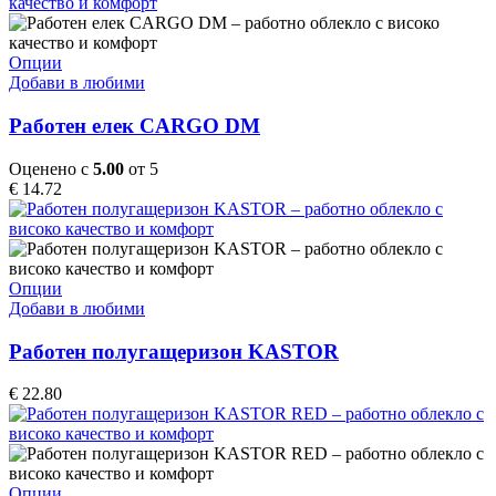
be
chosen
on
This
Опции
the
product
Добави в любими
product
has
page
multiple
Работен елек CARGO DM
variants.
The
Оценено с
5.00
от 5
options
€
14.72
may
be
chosen
on
the
This
Опции
product
product
Добави в любими
page
has
multiple
Работен полугащеризон KASTOR
variants.
The
€
22.80
options
may
be
chosen
on
This
Опции