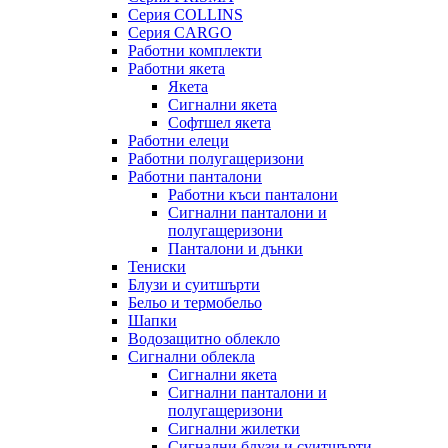
Серия COLLINS
Серия CARGO
Работни комплекти
Работни якета
Якета
Сигнални якета
Софтшел якета
Работни елеци
Работни полугащеризони
Работни панталони
Работни къси панталони
Сигнални панталони и
полугащеризони
Панталони и дънки
Тениски
Блузи и суитшърти
Бельо и термобельо
Шапки
Водозащитно облекло
Сигнални облекла
Сигнални якета
Сигнални панталони и
полугащеризони
Сигнални жилетки
Сигнални блузи и суитшърти