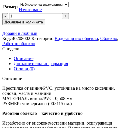
Размер
Изчистване
количество
за
Добавяне в количката
Водозащитна
престилка
Добави в любими
VINYL
Код:
40208002
Категории:
Водозащитно облекло
,
Облекло
,
GREEN
Работно облекло
Сподели:
Описание
Допълнителна информация
Отзиви (0)
Описание
Престилка от винил/PVC, устойчивa на много киселини,
основи, масла и мазнини.
МАТЕРИАЛ: винил/PVC- 0,508 мм
РАЗМЕР: универсален (90×115 см.)
Работно облекло – качество и удобство
Изработено от висококачествени материи, осигуряващи