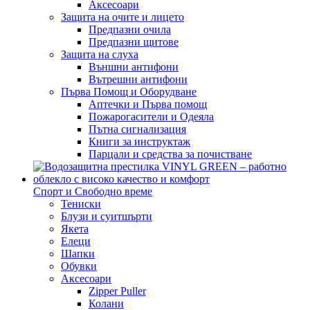
Аксесоари
Защита на очите и лицето
Предпазни очила
Предпазни щитове
Защита на слуха
Външни антифони
Вътрешни антифони
Първа Помощ и Оборудване
Аптечки и Първа помощ
Пожарогасители и Одеяла
Пътна сигнализация
Книги за инструктаж
Парцали и средства за почистване
Спорт и Свободно време
Тениски
Блузи и суитшърти
Якета
Елеци
Шапки
Обувки
Аксесоари
Zipper Puller
Колани