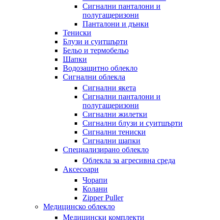
Сигнални панталони и
полугащеризони
Панталони и дънки
Тениски
Блузи и суитшърти
Бельо и термобельо
Шапки
Водозащитно облекло
Сигнални облекла
Сигнални якета
Сигнални панталони и
полугащеризони
Сигнални жилетки
Сигнални блузи и суитшърти
Сигнални тениски
Сигнални шапки
Специализирано облекло
Облекла за агресивна среда
Аксесоари
Чорапи
Колани
Zipper Puller
Медицинско облекло
Медицински комплекти