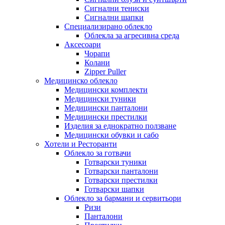
Сигнални тениски
Сигнални шапки
Специализирано облекло
Облекла за агресивна среда
Аксесоари
Чорапи
Колани
Zipper Puller
Медицинско облекло
Медицински комплекти
Медицински туники
Медицински панталони
Медицински престилки
Изделия за еднократно ползване
Медицински обувки и сабо
Хотели и Ресторанти
Облекло за готвачи
Готварски туники
Готварски панталони
Готварски престилки
Готварски шапки
Облекло за бармани и сервитьори
Ризи
Панталони