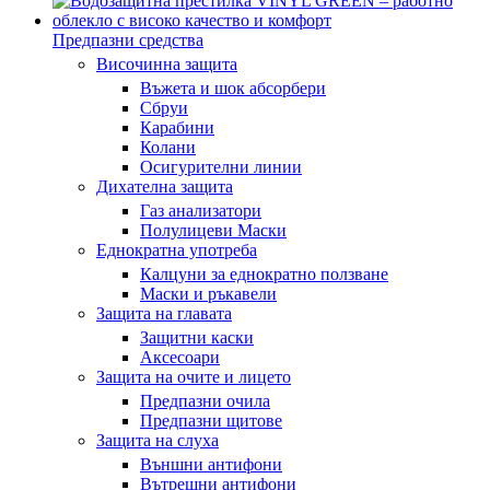
Предпазни средства
Височинна защита
Въжета и шок абсорбери
Сбруи
Карабини
Колани
Осигурителни линии
Дихателна защита
Газ анализатори
Полулицеви Маски
Еднократна употреба
Калцуни за еднократно ползване
Маски и ръкавели
Защита на главата
Защитни каски
Аксесоари
Защита на очите и лицето
Предпазни очила
Предпазни щитове
Защита на слуха
Външни антифони
Вътрешни антифони