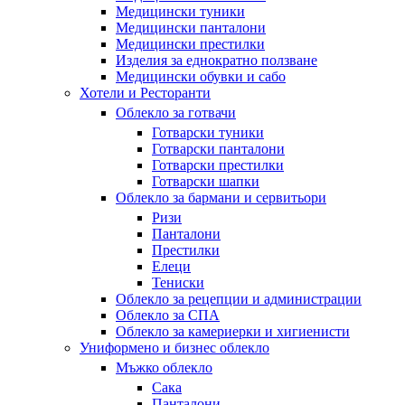
Медицински туники
Медицински панталони
Медицински престилки
Изделия за еднократно ползване
Медицински обувки и сабо
Хотели и Ресторанти
Облекло за готвачи
Готварски туники
Готварски панталони
Готварски престилки
Готварски шапки
Облекло за бармани и сервитьори
Ризи
Панталони
Престилки
Елеци
Тениски
Облекло за рецепции и администрации
Облекло за СПА
Облекло за камериерки и хигиенисти
Униформено и бизнес облекло
Мъжко облекло
Сака
Панталони