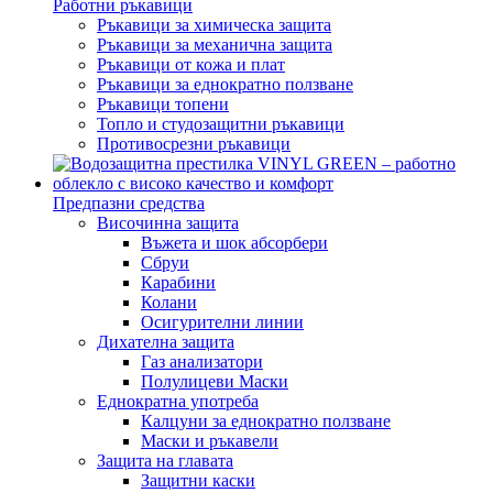
Работни ръкавици
Ръкавици за химическа защита
Ръкавици за механична защита
Ръкавици от кожа и плат
Ръкавици за еднократно ползване
Ръкавици топени
Топло и студозащитни ръкавици
Противосрезни ръкавици
Предпазни средства
Височинна защита
Въжета и шок абсорбери
Сбруи
Карабини
Колани
Осигурителни линии
Дихателна защита
Газ анализатори
Полулицеви Маски
Еднократна употреба
Калцуни за еднократно ползване
Маски и ръкавели
Защита на главата
Защитни каски