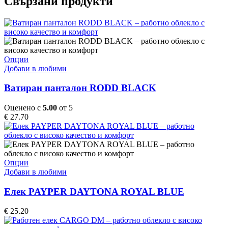
Свързани продукти
This
Опции
product
Добави в любими
has
multiple
Ватиран панталон RODD BLACK
variants.
The
Оценено с
5.00
от 5
options
€
27.70
may
be
chosen
on
the
This
Опции
product
product
Добави в любими
page
has
multiple
Елек PAYPER DAYTONA ROYAL BLUE
variants.
The
€
25.20
options
may