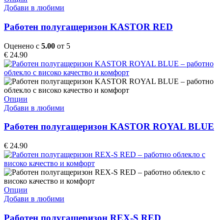
the
product
Добави в любими
product
has
page
multiple
Работен полугащеризон KASTOR RED
variants.
The
Оценено с
5.00
от 5
options
€
24.90
may
be
chosen
on
the
This
Опции
product
product
Добави в любими
page
has
multiple
Работен полугащеризон KASTOR ROYAL BLUE
variants.
The
€
24.90
options
may
be
chosen
on
This
Опции
the
product
Добави в любими
product
has
page
multiple
Работен полугащеризон REX-S RED