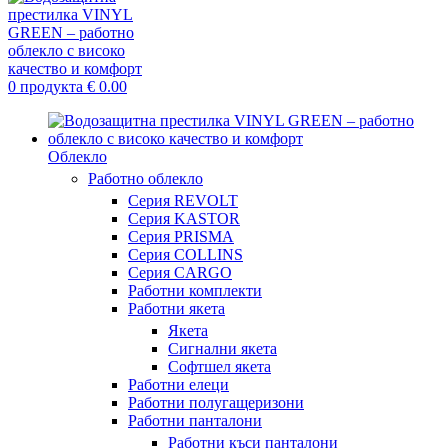
0
продукта
€
0.00
Облекло
Работно облекло
Серия REVOLT
Серия KASTOR
Серия PRISMA
Серия COLLINS
Серия CARGO
Работни комплекти
Работни якета
Якета
Сигнални якета
Софтшел якета
Работни елеци
Работни полугащеризони
Работни панталони
Работни къси панталони