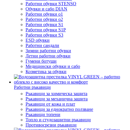
Работни обувки STENSO
Обувки и сабо DIAN
Работни обувки o1
Работни обувки o2
Работни обувки S1
Работни обувки S1P
Работни обувки S3
ESD обувки
Работни сандали
Зимни работни обувки
Летни работни обувки
Гумени ботуши
Медицински обувки и сабо
Козметика за обувки
Работни ръкавици
Ръкавици за химическа защита
Ръкавици за механична защита
Ръкавици от кожа и плат
Ръкавици за еднократно ползване
Ръкавици топени
Топло и студозащитни ръкавици
Противосрезни ръкавици