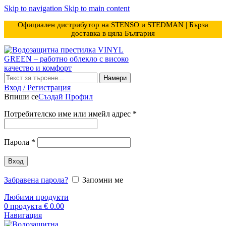
Skip to navigation
Skip to main content
Официален дистрибутор на STENSO и STEDMAN | Бърза
доставка в цяла България
Намери
Вход / Регистрация
Впиши се
Създай Профил
Задължително
Потребителско име или имейл адрес
*
Задължително
Парола
*
Вход
Забравена парола?
Запомни ме
Любими продукти
0
продукта
€
0.00
Навигация