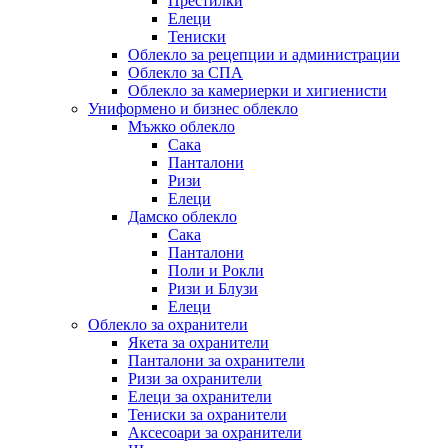
Престилки
Елеци
Тениски
Облекло за рецепции и администрации
Облекло за СПА
Облекло за камериерки и хигиенисти
Униформено и бизнес облекло
Мъжко облекло
Сака
Панталони
Ризи
Елеци
Дамско облекло
Сака
Панталони
Поли и Рокли
Ризи и Блузи
Елеци
Облекло за охранители
Якета за охранители
Панталони за охранители
Ризи за охранители
Елеци за охранители
Тениски за охранители
Аксесоари за охранители