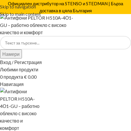
Официален дистрибутор на STENSO и STEDMAN | Бърза
Skip to navigation
доставка в цяла България
Skip to main content
Намери
Вход / Регистрация
Любими продукти
0
продукта
€
0.00
Навигация