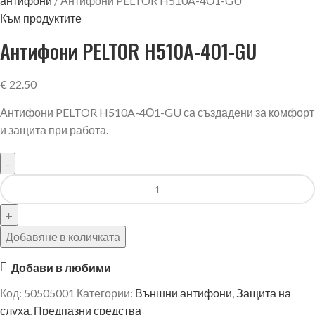
антифони
Антифони PELTOR H510A-4О1-GU
Към продуктите
Антифони PELTOR H510A-4О1-GU
€
22.50
Антифони PELTOR H510A-4О1-GU са създадени за комфорт
и защита при работа.
Добавяне в количката
Добави в любими
Код:
50505001
Категории:
Външни антифони
,
Защита на
слуха
,
Предпазни средства