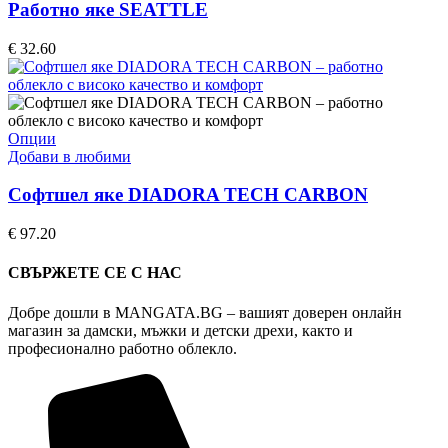
page
multiple
Работно яке SEATTLE
variants.
The
€
32.60
options
may
be
chosen
on
This
Опции
the
product
Добави в любими
product
has
page
multiple
Софтшел яке DIADORA TECH CARBON
variants.
The
€
97.20
options
may
СВЪРЖЕТЕ СЕ С НАС
be
chosen
Добре дошли в MANGATA.BG – вашият доверен онлайн
on
магазин за дамски, мъжки и детски дрехи, както и
the
професионално работно облекло.
product
page