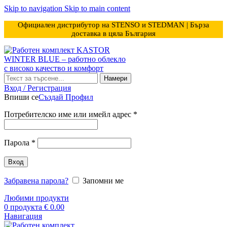
Skip to navigation
Skip to main content
Официален дистрибутор на STENSO и STEDMAN | Бърза
доставка в цяла България
Намери
Вход / Регистрация
Впиши се
Създай Профил
Задължително
Потребителско име или имейл адрес
*
Задължително
Парола
*
Вход
Забравена парола?
Запомни ме
Любими продукти
0
продукта
€
0.00
Навигация