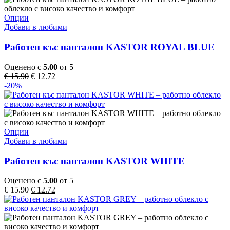
on
the
This
Опции
product
product
Добави в любими
page
has
multiple
Работен къс панталон KASTOR ROYAL BLUE
variants.
The
Оценено с
5.00
от 5
options
Original
Текущата
€
15.90
€
12.72
may
price
цена
-20%
be
was:
е:
chosen
€ 15.90.
€ 12.72.
on
the
product
This
Опции
page
product
Добави в любими
has
multiple
Работен къс панталон KASTOR WHITE
variants.
The
Оценено с
5.00
от 5
options
Original
Текущата
€
15.90
€
12.72
may
price
цена
be
was:
е:
chosen
€ 15.90.
€ 12.72.
on