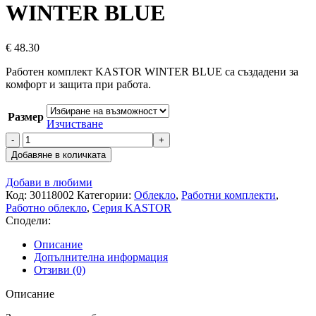
WINTER BLUE
€
48.30
Работен комплект KASTOR WINTER BLUE са създадени за
комфорт и защита при работа.
Размер
Изчистване
количество
за
Добавяне в количката
Работен
комплект
Добави в любими
KASTOR
Код:
30118002
Категории:
Облекло
,
Работни комплекти
,
WINTER
Работно облекло
,
Серия KASTOR
BLUE
Сподели:
Описание
Допълнителна информация
Отзиви (0)
Описание