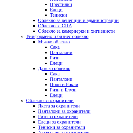
Престилки
Елеци
Тениски
Облекло за рецепции и администрации
Облекло за СПА
Облекло за камериерки и хигиенисти
Униформено и бизнес облекло
Мъжко облекло
Сака
Панталони
Ризи
Елеци
Дамско облекло
Сака
Панталони
Поли и Рокли
Ризи и Блузи
Елеци
Облекло за охранители
Якета за охранители
Панталони за охранители
Ризи за охранители
Елеци за охранители
Тениски за охранители
Аксесоари за охранители