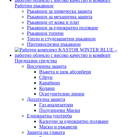
Работни ръкавици
Ръкавици за химическа защита
Ръкавици за механична защита
Ръкавици от кожа и плат
Ръкавици за еднократно ползване
Ръкавици топени
Топло и студозащитни ръкавици
Противосрезни ръкавици
Предпазни средства
Височинна защита
Въжета и шок абсорбери
Сбруи
Карабини
Колани
Осигурителни линии
Дихателна защита
Газ анализатори
Полулицеви Маски
Еднократна употреба
Калцуни за еднократно ползване
Маски и ръкавели
Защита на главата