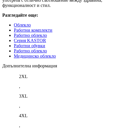
употреба с отлично съотношение между здравина,
функционалност и стил.
Разгледайте още:
Облекло
Работни комплекти
Работно облекло
Серия KASTOR
Работни обувки
Работно облекло
Медицинско облекло
Допълнителна информация
2XL
,
3XL
,
4XL
,