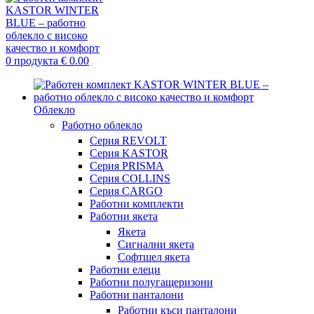
0
продукта
€
0.00
Облекло
Работно облекло
Серия REVOLT
Серия KASTOR
Серия PRISMA
Серия COLLINS
Серия CARGO
Работни комплекти
Работни якета
Якета
Сигнални якета
Софтшел якета
Работни елеци
Работни полугащеризони
Работни панталони
Работни къси панталони