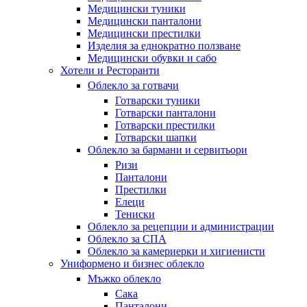
Медицински туники
Медицински панталони
Медицински престилки
Изделия за еднократно ползване
Медицински обувки и сабо
Хотели и Ресторанти
Облекло за готвачи
Готварски туники
Готварски панталони
Готварски престилки
Готварски шапки
Облекло за бармани и сервитьори
Ризи
Панталони
Престилки
Елеци
Тениски
Облекло за рецепции и администрации
Облекло за СПА
Облекло за камериерки и хигиенисти
Униформено и бизнес облекло
Мъжко облекло
Сака
Панталони