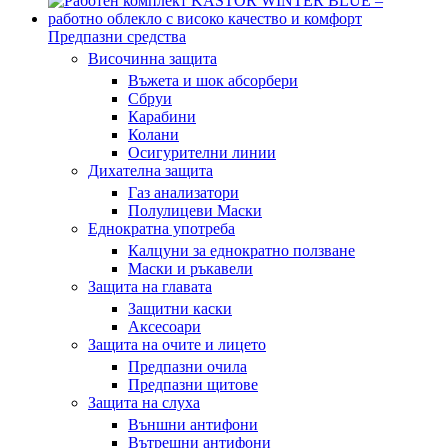
Предпазни средства
Височинна защита
Въжета и шок абсорбери
Сбруи
Карабини
Колани
Осигурителни линии
Дихателна защита
Газ анализатори
Полулицеви Маски
Еднократна употреба
Калцуни за еднократно ползване
Маски и ръкавели
Защита на главата
Защитни каски
Аксесоари
Защита на очите и лицето
Предпазни очила
Предпазни щитове
Защита на слуха
Външни антифони
Вътрешни антифони