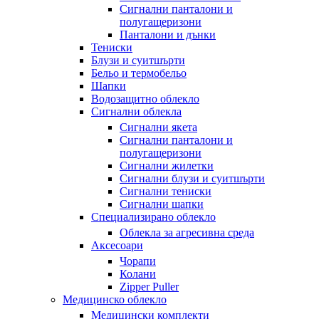
Сигнални панталони и
полугащеризони
Панталони и дънки
Тениски
Блузи и суитшърти
Бельо и термобельо
Шапки
Водозащитно облекло
Сигнални облекла
Сигнални якета
Сигнални панталони и
полугащеризони
Сигнални жилетки
Сигнални блузи и суитшърти
Сигнални тениски
Сигнални шапки
Специализирано облекло
Облекла за агресивна среда
Аксесоари
Чорапи
Колани
Zipper Puller
Медицинско облекло
Медицински комплекти