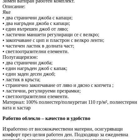
Зимен ватиран работен комплект.
Описание:
Яке
• два странични джоба с капаци;
• два нагръдни джоба с капаци;
• един вътрешен джоб от ляво;
• ластични маншети регулиращи се с велкро;
• закопчаване с цип и пластрон с велкро ленти;
• частичен ластик в долната част;
• светлоотразителни елементи.
Полугащеризон:
• два странични джоба;
• един нагръден джоб с капак;
• един заден десен джоб;
• ластик в кръста;
• странично закопчаване от ляво и дясно с копчета ;
• ластични, регулируеми презрамки;
• светлоотразителни елементи.
Материал: 100% полиестер/полиуретан 110 гр/м², полиестерни
вата и хастар
Работно облекло – качество и удобство
Изработено от висококачествени материи, осигуряващи
комфорт през целия работен ден. Подходящо за ежедневна