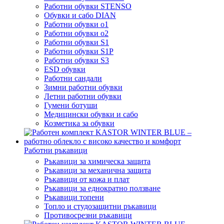
Работни обувки STENSO
Обувки и сабо DIAN
Работни обувки o1
Работни обувки o2
Работни обувки S1
Работни обувки S1P
Работни обувки S3
ESD обувки
Работни сандали
Зимни работни обувки
Летни работни обувки
Гумени ботуши
Медицински обувки и сабо
Козметика за обувки
Работни ръкавици
Ръкавици за химическа защита
Ръкавици за механична защита
Ръкавици от кожа и плат
Ръкавици за еднократно ползване
Ръкавици топени
Топло и студозащитни ръкавици
Противосрезни ръкавици