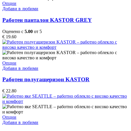
the
This
Опции
product
product
Добави в любими
page
has
multiple
Работен панталон KASTOR GREY
variants.
The
Оценено с
5.00
от 5
options
€
19.60
may
be
chosen
on
the
This
Опции
product
product
Добави в любими
page
has
multiple
Работен полугащеризон KASTOR
variants.
The
€
22.80
options
may
be
chosen
on
This
Опции
the
product
Добави в любими
product
has