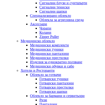
Сигнални блузи и суитшърти
Сигнални тениски
Сигнални шапки
Специализирано облекло
Облекла за агресивна среда
Аксесоари
Чорапи
Колани
Zipper Puller
Медицинско облекло
Медицински комплекти
Медицински туники
Медицински панталони
Медицински престилки
Изделия за еднократно ползване
Медицински обувки и сабо
Хотели и Ресторанти
Облекло за готвачи
Готварски туники
Готварски панталони
Готварски престилки
Готварски шапки
Облекло за бармани и сервитьори
Ризи
Панталони