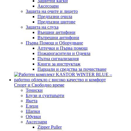
Защитни каски
Аксесоари
Защита на очите и лицето
Предпазни очила
Предпазни щитове
Защита на слуха
Външни антифони
Вътрешни антифони
Първа Помощ и Оборудване
Аптечки и Първа помощ
Пожарогасители и Одеяла
Пътна сигнализация
Книги за инструктаж
Парцали и средства за почистване
Спорт и Свободно време
Тениски
Блузи и суитшърти
Якета
Елеци
Шапки
Обувки
Аксесоари
Zipper Puller