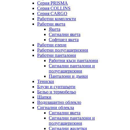
Серия PRISMA
Серия COLLINS
Серия CARGO
Работни комплекти
Работни якета
Якета
Сигнални якета
Софтшел якета
Работни елеци
Работни полугащеризони
Работни панталони
Работни къси панталони
Сигнални панталони и
полугащеризони
Панталони и дънки
Тениски
Блузи и суитшърти
Бельо и термобельо
Шапки
Водозащитно облекло
Сигнални облекла
Сигнални якета
Сигнални панталони и
полугащеризони
Сигнални жилетки