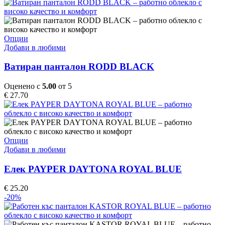
This
Опции
product
Добави в любими
has
multiple
Ватиран панталон RODD BLACK
variants.
The
Оценено с
5.00
от 5
options
€
27.70
may
be
chosen
on
the
This
Опции
product
product
Добави в любими
page
has
multiple
Елек PAYPER DAYTONA ROYAL BLUE
variants.
The
€
25.20
options
-20%
may
be
chosen