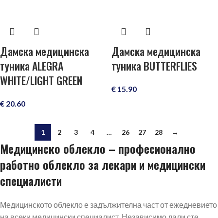
Дамска медицинска
Дамска медицинска
туника ALEGRA
туника BUTTERFLIES
WHITE/LIGHT GREEN
€
15.90
€
20.60
1
2
3
4
…
26
27
28
→
Медицинско облекло – професионално
работно облекло за лекари и медицински
специалисти
Медицинското облекло е задължителна част от ежедневието
на всеки медицински специалист. Независимо дали сте