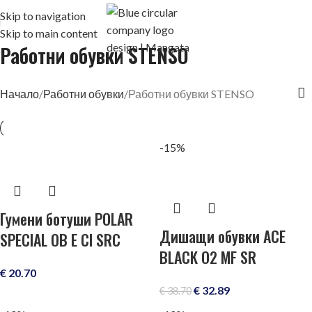
Skip to navigation
Skip to main content
Работни обувки STENSO
Начало
Работни обувки
Работни обувки STENSO
-15%
Гумени ботуши POLAR
Дишащи обувки ACE
SPECIAL OB E CI SRC
BLACK O2 MF SR
€
20.70
€
32.89
€
38.70