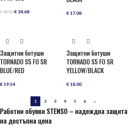
€
34.68
€
40.80
€
17.08
Защитни ботуши
Защитни ботуши
TORNADO S5 FO SR
TORNADO S5 FO SR
BLUE/RED
YELLOW/BLACK
€
19.54
€
18.00
1
2
3
4
5
6
→
Работни обувки STENSO – надеждна защита
на достъпна цена