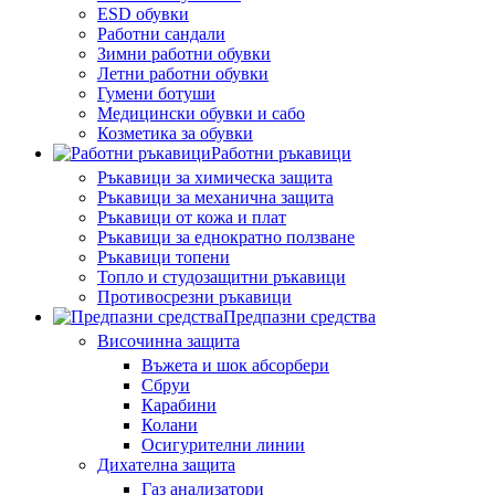
ESD обувки
Работни сандали
Зимни работни обувки
Летни работни обувки
Гумени ботуши
Медицински обувки и сабо
Козметика за обувки
Работни ръкавици
Ръкавици за химическа защита
Ръкавици за механична защита
Ръкавици от кожа и плат
Ръкавици за еднократно ползване
Ръкавици топени
Топло и студозащитни ръкавици
Противосрезни ръкавици
Предпазни средства
Височинна защита
Въжета и шок абсорбери
Сбруи
Карабини
Колани
Осигурителни линии
Дихателна защита
Газ анализатори