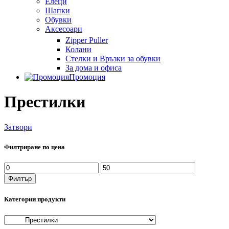
Елеци
Шапки
Обувки
Аксесоари
Zipper Puller
Колани
Стелки и Връзки за обувки
За дома и офиса
Промоция
Престилки
Затвори
Филтриране по цена
Минимална
Максимална
цена
цена
Филтър
Категории продукти