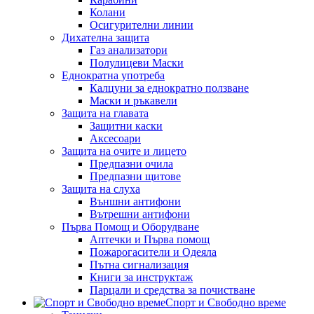
Колани
Осигурителни линии
Дихателна защита
Газ анализатори
Полулицеви Маски
Еднократна употреба
Калцуни за еднократно ползване
Маски и ръкавели
Защита на главата
Защитни каски
Аксесоари
Защита на очите и лицето
Предпазни очила
Предпазни щитове
Защита на слуха
Външни антифони
Вътрешни антифони
Първа Помощ и Оборудване
Аптечки и Първа помощ
Пожарогасители и Одеяла
Пътна сигнализация
Книги за инструктаж
Парцали и средства за почистване
Спорт и Свободно време