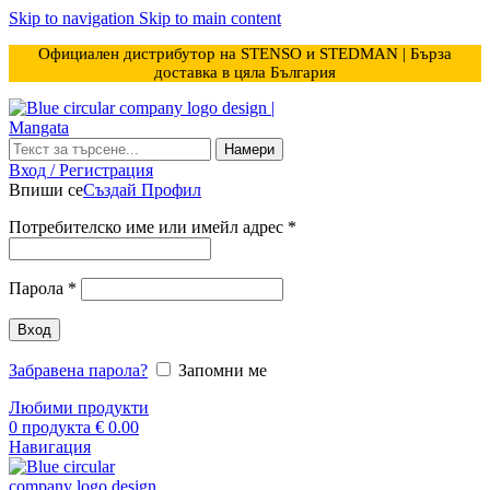
Skip to navigation
Skip to main content
Официален дистрибутор на STENSO и STEDMAN | Бърза
доставка в цяла България
Намери
Вход / Регистрация
Впиши се
Създай Профил
Задължително
Потребителско име или имейл адрес
*
Задължително
Парола
*
Вход
Забравена парола?
Запомни ме
Любими продукти
0
продукта
€
0.00
Навигация