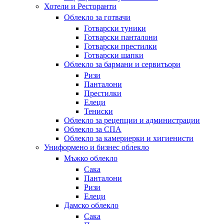
Хотели и Ресторанти
Облекло за готвачи
Готварски туники
Готварски панталони
Готварски престилки
Готварски шапки
Облекло за бармани и сервитьори
Ризи
Панталони
Престилки
Елеци
Тениски
Облекло за рецепции и администрации
Облекло за СПА
Облекло за камериерки и хигиенисти
Униформено и бизнес облекло
Мъжко облекло
Сака
Панталони
Ризи
Елеци
Дамско облекло
Сака