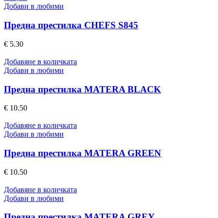
product
Добави в любими
has
multiple
Предна престилка CHEFS S845
variants.
The
€
5.30
options
may
Добавяне в количката
be
Добави в любими
chosen
on
Предна престилка MATERA BLACK
the
product
€
10.50
page
Добавяне в количката
Добави в любими
Предна престилка MATERA GREEN
€
10.50
Добавяне в количката
Добави в любими
Предна престилка MATERA GREY