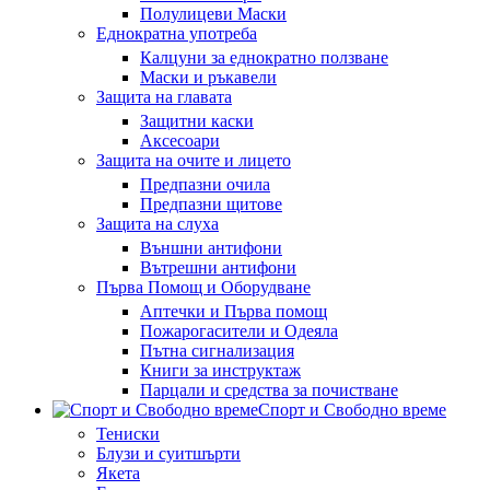
Полулицеви Маски
Еднократна употреба
Калцуни за еднократно ползване
Маски и ръкавели
Защита на главата
Защитни каски
Аксесоари
Защита на очите и лицето
Предпазни очила
Предпазни щитове
Защита на слуха
Външни антифони
Вътрешни антифони
Първа Помощ и Оборудване
Аптечки и Първа помощ
Пожарогасители и Одеяла
Пътна сигнализация
Книги за инструктаж
Парцали и средства за почистване
Спорт и Свободно време
Тениски
Блузи и суитшърти
Якета