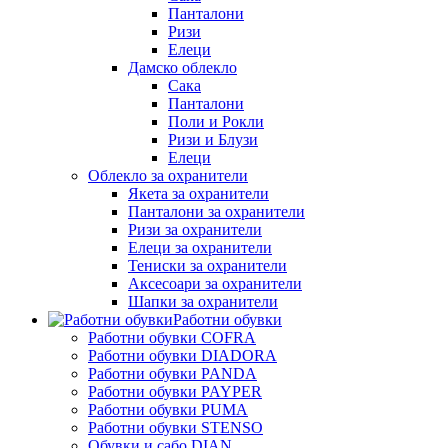
Панталони
Ризи
Елеци
Дамско облекло
Сака
Панталони
Поли и Рокли
Ризи и Блузи
Елеци
Облекло за охранители
Якета за охранители
Панталони за охранители
Ризи за охранители
Елеци за охранители
Тениски за охранители
Аксесоари за охранители
Шапки за охранители
Работни обувки
Работни обувки COFRA
Работни обувки DIADORA
Работни обувки PANDA
Работни обувки PAYPER
Работни обувки PUMA
Работни обувки STENSO
Обувки и сабо DIAN