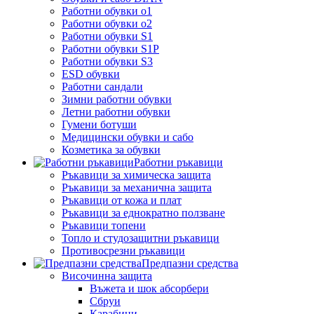
Работни обувки o1
Работни обувки o2
Работни обувки S1
Работни обувки S1P
Работни обувки S3
ESD обувки
Работни сандали
Зимни работни обувки
Летни работни обувки
Гумени ботуши
Медицински обувки и сабо
Козметика за обувки
Работни ръкавици
Ръкавици за химическа защита
Ръкавици за механична защита
Ръкавици от кожа и плат
Ръкавици за еднократно ползване
Ръкавици топени
Топло и студозащитни ръкавици
Противосрезни ръкавици
Предпазни средства
Височинна защита
Въжета и шок абсорбери
Сбруи
Карабини