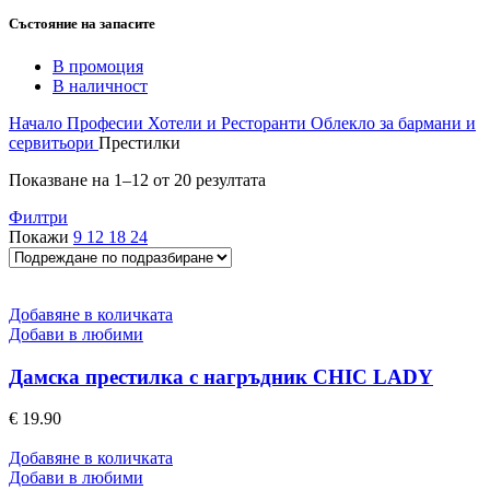
Състояние на запасите
В промоция
В наличност
Начало
Професии
Хотели и Ресторанти
Облекло за бармани и
сервитьори
Престилки
Показване на 1–12 от 20 резултата
Филтри
Покажи
9
12
18
24
Добавяне в количката
Добави в любими
Дамска престилка с нагръдник CHIC LADY
€
19.90
Добавяне в количката
Добави в любими