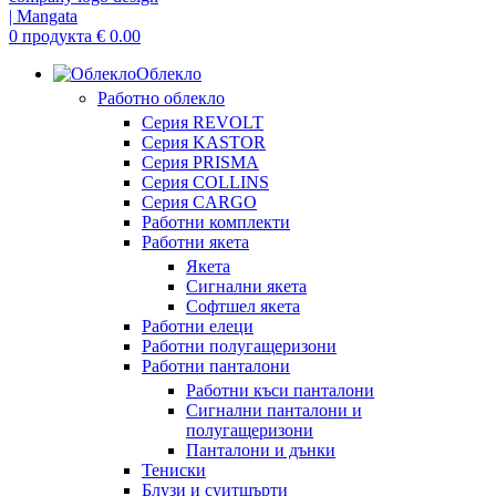
0
продукта
€
0.00
Облекло
Работно облекло
Серия REVOLT
Серия KASTOR
Серия PRISMA
Серия COLLINS
Серия CARGO
Работни комплекти
Работни якета
Якета
Сигнални якета
Софтшел якета
Работни елеци
Работни полугащеризони
Работни панталони
Работни къси панталони
Сигнални панталони и
полугащеризони
Панталони и дънки
Тениски
Блузи и суитшърти