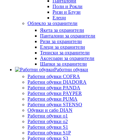
Панталони
Поли и Рокли
Ризи и Блузи
Елеци
Облекло за охранители
Якета за охранители
Панталони за охранители
Ризи за охранители
Елеци за охранители
Тениски за охранители
Аксесоари за охранители
Шапки за охранители
Работни обувки
Работни обувки COFRA
Работни обувки DIADORA
Работни обувки PANDA
Работни обувки PAYPER
Работни обувки PUMA
Работни обувки STENSO
Обувки и сабо DIAN
Работни обувки o1
Работни обувки o2
Работни обувки S1
Работни обувки S1P
Работни обувки S3