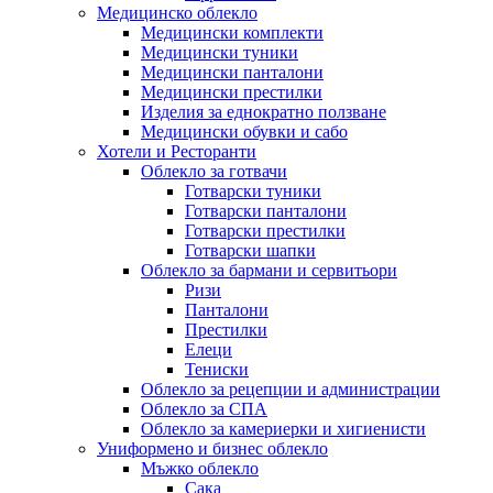
Медицинско облекло
Медицински комплекти
Медицински туники
Медицински панталони
Медицински престилки
Изделия за еднократно ползване
Медицински обувки и сабо
Хотели и Ресторанти
Облекло за готвачи
Готварски туники
Готварски панталони
Готварски престилки
Готварски шапки
Облекло за бармани и сервитьори
Ризи
Панталони
Престилки
Елеци
Тениски
Облекло за рецепции и администрации
Облекло за СПА
Облекло за камериерки и хигиенисти
Униформено и бизнес облекло
Мъжко облекло
Сака