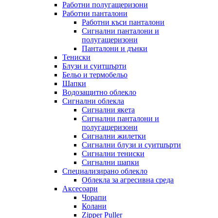
Работни полугащеризони
Работни панталони
Работни къси панталони
Сигнални панталони и
полугащеризони
Панталони и дънки
Тениски
Блузи и суитшърти
Бельо и термобельо
Шапки
Водозащитно облекло
Сигнални облекла
Сигнални якета
Сигнални панталони и
полугащеризони
Сигнални жилетки
Сигнални блузи и суитшърти
Сигнални тениски
Сигнални шапки
Специализирано облекло
Облекла за агресивна среда
Аксесоари
Чорапи
Колани
Zipper Puller