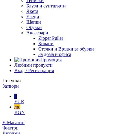
Тениски
Блузи и суитшърти
Якета
Елеци
Шапки
Обувки
Аксесоари
Zipper Puller
Колани
Стелки и Връзки за обувки
За дома и офиса
Промоция
Любими продукти
Вход / Регистрация
Покупки
Затвори
€
EUR
лв.
BGN
Е-Магазин
Филтри
Любими