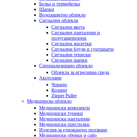
Бельо и термобельо
Шапки
Водозащитно облекло
Сигнални облекла
Сигнални якета
Сигнални панталони и
полугащеризони
Сигнални жилетки
Сигнални блузи и суитшърти
Сигнални тениски
Сигнални шапки
Специализирано облекло
Облекла за агресивна среда
Аксесоари
Чорапи
Колани
Zipper Puller
Медицинско облекло
Медицински комплекти
Медицински туники
Медицински панталони
Медицински престилки
Изделия за еднократно ползване
Медицински обувки и сабо