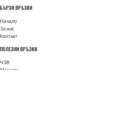
БЪРЗИ ВРЪЗКИ
Начало
За нас
Контакт
ПОЛЕЗНИ ВРЪЗКИ
ЧЗВ
Магазин
Моят профил
Блог
ПРАВНИ
Общи условия
Политика за бисквитките
Политика За Поверителност
Доставка И Плащане