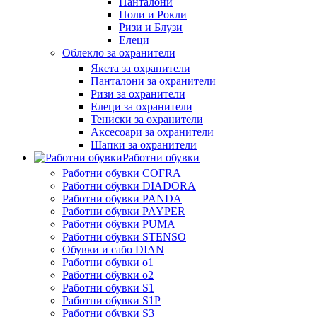
Панталони
Поли и Рокли
Ризи и Блузи
Елеци
Облекло за охранители
Якета за охранители
Панталони за охранители
Ризи за охранители
Елеци за охранители
Тениски за охранители
Аксесоари за охранители
Шапки за охранители
Работни обувки
Работни обувки COFRA
Работни обувки DIADORA
Работни обувки PANDA
Работни обувки PAYPER
Работни обувки PUMA
Работни обувки STENSO
Обувки и сабо DIAN
Работни обувки o1
Работни обувки o2
Работни обувки S1
Работни обувки S1P
Работни обувки S3