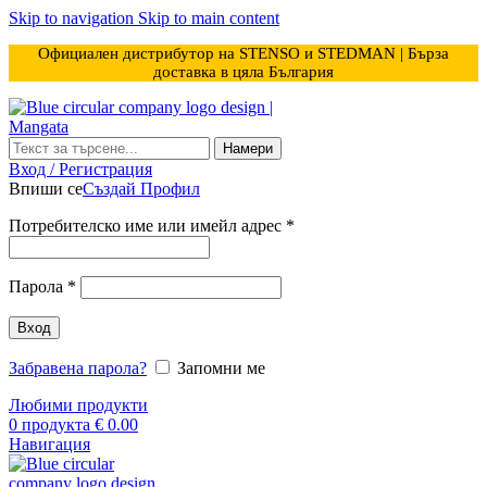
Skip to navigation
Skip to main content
Официален дистрибутор на STENSO и STEDMAN | Бърза
доставка в цяла България
Намери
Вход / Регистрация
Впиши се
Създай Профил
Задължително
Потребителско име или имейл адрес
*
Задължително
Парола
*
Вход
Забравена парола?
Запомни ме
Любими продукти
0
продукта
€
0.00
Навигация