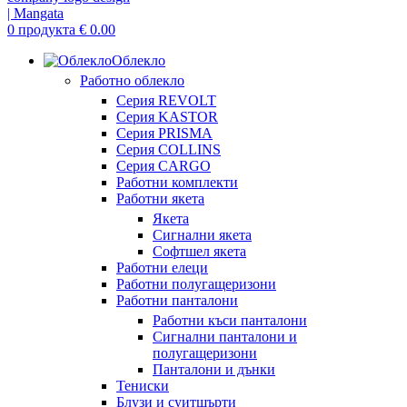
0
продукта
€
0.00
Облекло
Работно облекло
Серия REVOLT
Серия KASTOR
Серия PRISMA
Серия COLLINS
Серия CARGO
Работни комплекти
Работни якета
Якета
Сигнални якета
Софтшел якета
Работни елеци
Работни полугащеризони
Работни панталони
Работни къси панталони
Сигнални панталони и
полугащеризони
Панталони и дънки
Тениски
Блузи и суитшърти