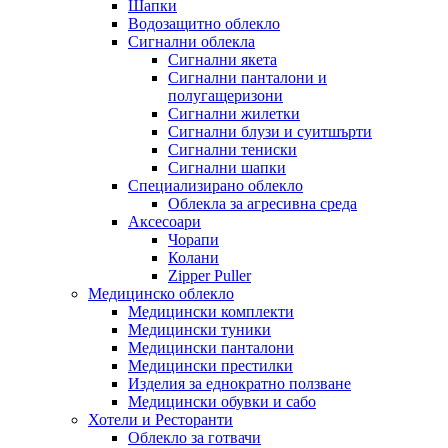
Шапки
Водозащитно облекло
Сигнални облекла
Сигнални якета
Сигнални панталони и
полугащеризони
Сигнални жилетки
Сигнални блузи и суитшърти
Сигнални тениски
Сигнални шапки
Специализирано облекло
Облекла за агресивна среда
Аксесоари
Чорапи
Колани
Zipper Puller
Медицинско облекло
Медицински комплекти
Медицински туники
Медицински панталони
Медицински престилки
Изделия за еднократно ползване
Медицински обувки и сабо
Хотели и Ресторанти
Облекло за готвачи