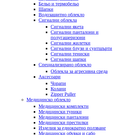
Бельо и термобельо
Шапки
Водозащитно облекло
Сигнални облекла
Сигнални якета
Сигнални панталони и
полугащеризони
Сигнални жилетки
Сигнални блузи и суитшърти
Сигнални тениски
Сигнални шапки
Специализирано облекло
Облекла за агресивна среда
Аксесоари
Чорапи
Колани
Zipper Puller
Медицинско облекло
Медицински комплекти
Медицински туники
Медицински панталони
Медицински престилки
Изделия за еднократно ползване
Медицински обувки и сабо