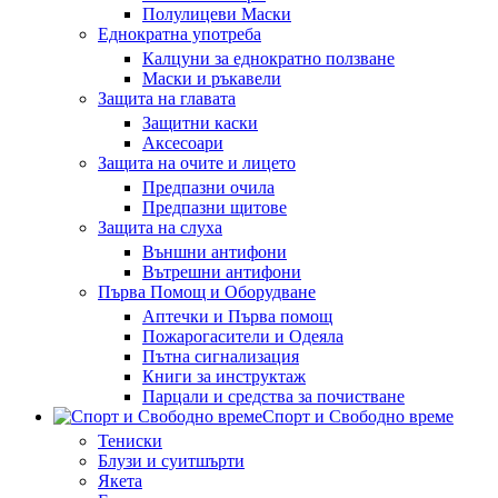
Полулицеви Маски
Еднократна употреба
Калцуни за еднократно ползване
Маски и ръкавели
Защита на главата
Защитни каски
Аксесоари
Защита на очите и лицето
Предпазни очила
Предпазни щитове
Защита на слуха
Външни антифони
Вътрешни антифони
Първа Помощ и Оборудване
Аптечки и Първа помощ
Пожарогасители и Одеяла
Пътна сигнализация
Книги за инструктаж
Парцали и средства за почистване
Спорт и Свободно време
Тениски
Блузи и суитшърти
Якета