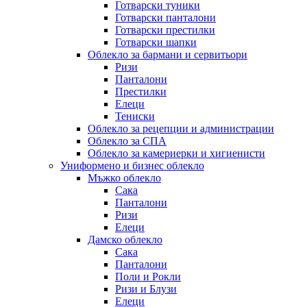
Готварски туники
Готварски панталони
Готварски престилки
Готварски шапки
Облекло за бармани и сервитьори
Ризи
Панталони
Престилки
Елеци
Тениски
Облекло за рецепции и администрации
Облекло за СПА
Облекло за камериерки и хигиенисти
Униформено и бизнес облекло
Мъжко облекло
Сака
Панталони
Ризи
Елеци
Дамско облекло
Сака
Панталони
Поли и Рокли
Ризи и Блузи
Елеци