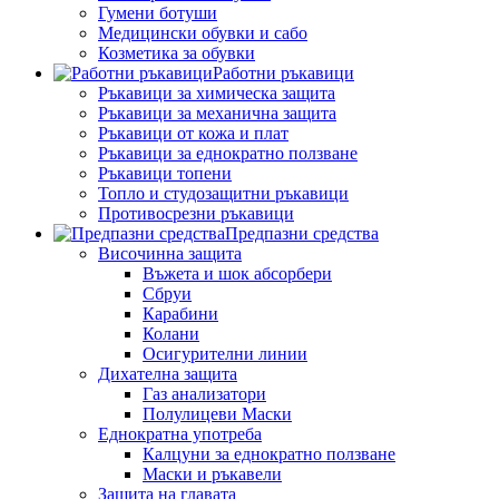
Гумени ботуши
Медицински обувки и сабо
Козметика за обувки
Работни ръкавици
Ръкавици за химическа защита
Ръкавици за механична защита
Ръкавици от кожа и плат
Ръкавици за еднократно ползване
Ръкавици топени
Топло и студозащитни ръкавици
Противосрезни ръкавици
Предпазни средства
Височинна защита
Въжета и шок абсорбери
Сбруи
Карабини
Колани
Осигурителни линии
Дихателна защита
Газ анализатори
Полулицеви Маски
Еднократна употреба
Калцуни за еднократно ползване
Маски и ръкавели
Защита на главата