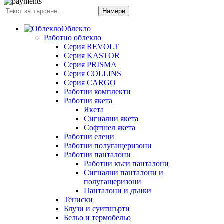
Намери
Облекло
Работно облекло
Серия REVOLT
Серия KASTOR
Серия PRISMA
Серия COLLINS
Серия CARGO
Работни комплекти
Работни якета
Якета
Сигнални якета
Софтшел якета
Работни елеци
Работни полугащеризони
Работни панталони
Работни къси панталони
Сигнални панталони и
полугащеризони
Панталони и дънки
Тениски
Блузи и суитшърти
Бельо и термобельо