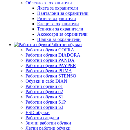
Облекло за охранители
Якета за охранители
Панталони за охранители
Ризи за охранители
Елеци за охранители
Тениски за охранители
Аксесоари за охранители
Шапки за охранители
Работни обувки
Работни обувки COFRA
Работни обувки DIADORA
Работни обувки PANDA
Работни обувки PAYPER
Работни обувки PUMA
Работни обувки STENSO
Обувки и сабо DIAN
Работни обувки o1
Работни обувки o2
Работни обувки S1
Работни обувки S1P
Работни обувки S3
ESD обувки
Работни сандали
Зимни работни обувки
Летни работни обувки