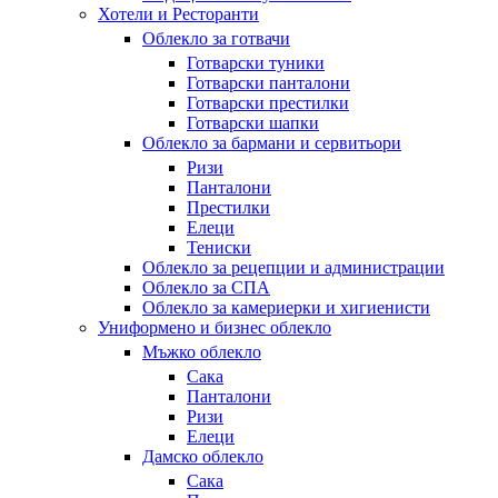
Хотели и Ресторанти
Облекло за готвачи
Готварски туники
Готварски панталони
Готварски престилки
Готварски шапки
Облекло за бармани и сервитьори
Ризи
Панталони
Престилки
Елеци
Тениски
Облекло за рецепции и администрации
Облекло за СПА
Облекло за камериерки и хигиенисти
Униформено и бизнес облекло
Мъжко облекло
Сака
Панталони
Ризи
Елеци
Дамско облекло
Сака