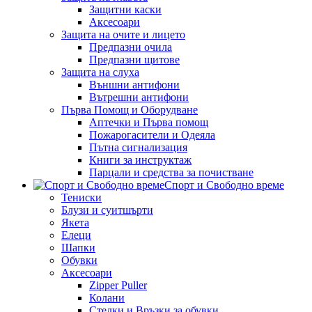
Защитни каски
Аксесоари
Защита на очите и лицето
Предпазни очила
Предпазни щитове
Защита на слуха
Външни антифони
Вътрешни антифони
Първа Помощ и Оборудване
Аптечки и Първа помощ
Пожарогасители и Одеяла
Пътна сигнализация
Книги за инструктаж
Парцали и средства за почистване
Спорт и Свободно време
Тениски
Блузи и суитшърти
Якета
Елеци
Шапки
Обувки
Аксесоари
Zipper Puller
Колани
Стелки и Връзки за обувки