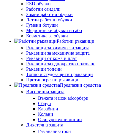
ESD обувки
Работни сандали
Зимни работни обувки
Летни работни обувки
Гумени ботуши
Медицински обувки и сабо
Козметика за обувки
Работни ръкавици
Ръкавици за химическа защита
Ръкавици за механична защита
Ръкавици от кожа и плат
Ръкавици за еднократно ползване
Ръкавици топени
Топло и студозащитни ръкавици
Противосрезни ръкавици
Предпазни средства
Височинна защита
Въжета и шок абсорбери
Сбруи
Карабини
Колани
Осигурителни линии
Дихателна защита
Газ анализатори