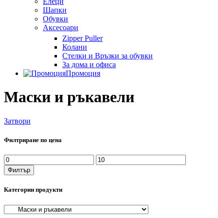
Елеци
Шапки
Обувки
Аксесоари
Zipper Puller
Колани
Стелки и Връзки за обувки
За дома и офиса
Промоция
Маски и ръкавели
Затвори
Филтриране по цена
Минимална
Максимална
цена
цена
Филтър
Категории продукти