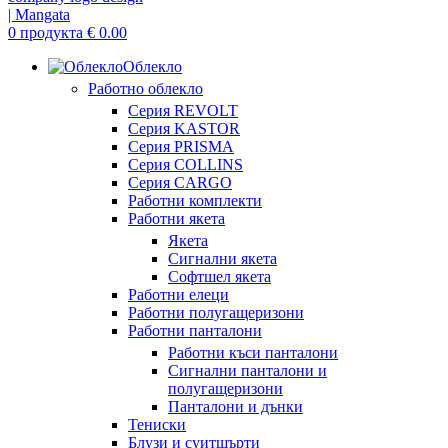
0
продукта
€
0.00
Облекло
Работно облекло
Серия REVOLT
Серия KASTOR
Серия PRISMA
Серия COLLINS
Серия CARGO
Работни комплекти
Работни якета
Якета
Сигнални якета
Софтшел якета
Работни елеци
Работни полугащеризони
Работни панталони
Работни къси панталони
Сигнални панталони и
полугащеризони
Панталони и дънки
Тениски
Блузи и суитшърти