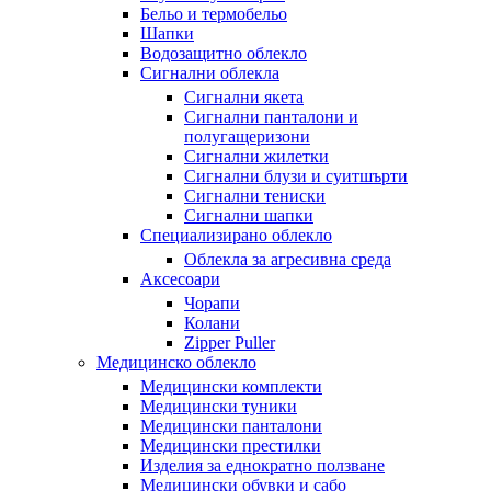
Бельо и термобельо
Шапки
Водозащитно облекло
Сигнални облекла
Сигнални якета
Сигнални панталони и
полугащеризони
Сигнални жилетки
Сигнални блузи и суитшърти
Сигнални тениски
Сигнални шапки
Специализирано облекло
Облекла за агресивна среда
Аксесоари
Чорапи
Колани
Zipper Puller
Медицинско облекло
Медицински комплекти
Медицински туники
Медицински панталони
Медицински престилки
Изделия за еднократно ползване
Медицински обувки и сабо