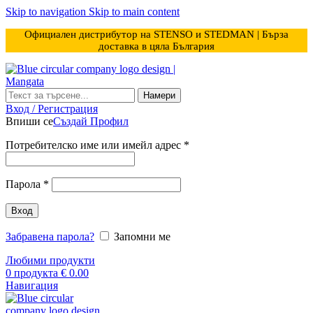
Skip to navigation
Skip to main content
Официален дистрибутор на STENSO и STEDMAN | Бърза
доставка в цяла България
Намери
Вход / Регистрация
Впиши се
Създай Профил
Задължително
Потребителско име или имейл адрес
*
Задължително
Парола
*
Вход
Забравена парола?
Запомни ме
Любими продукти
0
продукта
€
0.00
Навигация