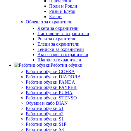
Панталони
Поли и Рокли
Ризи и Блузи
Елеци
Облекло за охранители
Якета за охранители
Панталони за охранители
Ризи за охранители
Елеци за охранители
Тениски за охранители
Аксесоари за охранители
Шапки за охранители
Работни обувки
Работни обувки COFRA
Работни обувки DIADORA
Работни обувки PANDA
Работни обувки PAYPER
Работни обувки PUMA
Работни обувки STENSO
Обувки и сабо DIAN
Работни обувки o1
Работни обувки o2
Работни обувки S1
Работни обувки S1P
Работни обувки S3