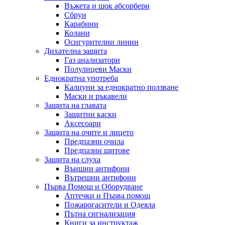
Въжета и шок абсорбери
Сбруи
Карабини
Колани
Осигурителни линии
Дихателна защита
Газ анализатори
Полулицеви Маски
Еднократна употреба
Калцуни за еднократно ползване
Маски и ръкавели
Защита на главата
Защитни каски
Аксесоари
Защита на очите и лицето
Предпазни очила
Предпазни щитове
Защита на слуха
Външни антифони
Вътрешни антифони
Първа Помощ и Оборудване
Аптечки и Първа помощ
Пожарогасители и Одеяла
Пътна сигнализация
Книги за инструктаж