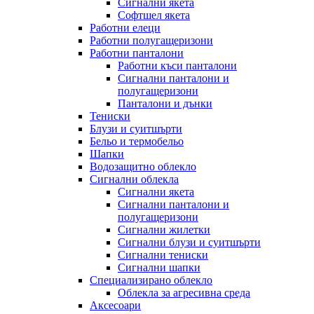
Сигнални якета
Софтшел якета
Работни елеци
Работни полугащеризони
Работни панталони
Работни къси панталони
Сигнални панталони и
полугащеризони
Панталони и дънки
Тениски
Блузи и суитшърти
Бельо и термобельо
Шапки
Водозащитно облекло
Сигнални облекла
Сигнални якета
Сигнални панталони и
полугащеризони
Сигнални жилетки
Сигнални блузи и суитшърти
Сигнални тениски
Сигнални шапки
Специализирано облекло
Облекла за агресивна среда
Аксесоари