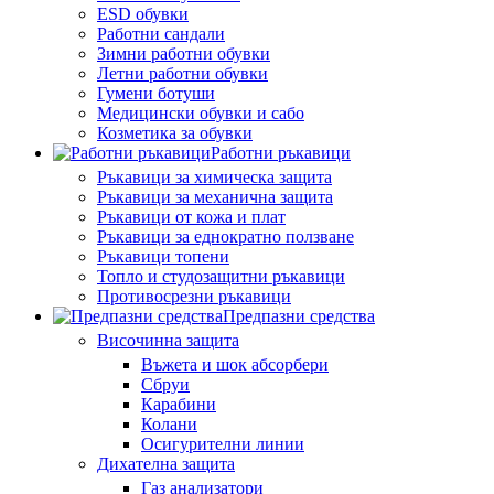
ESD обувки
Работни сандали
Зимни работни обувки
Летни работни обувки
Гумени ботуши
Медицински обувки и сабо
Козметика за обувки
Работни ръкавици
Ръкавици за химическа защита
Ръкавици за механична защита
Ръкавици от кожа и плат
Ръкавици за еднократно ползване
Ръкавици топени
Топло и студозащитни ръкавици
Противосрезни ръкавици
Предпазни средства
Височинна защита
Въжета и шок абсорбери
Сбруи
Карабини
Колани
Осигурителни линии
Дихателна защита
Газ анализатори