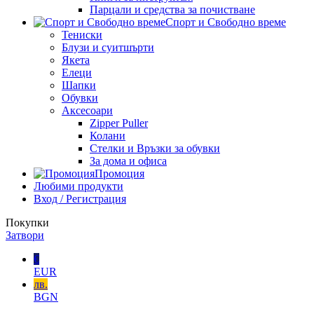
Парцали и средства за почистване
Спорт и Свободно време
Тениски
Блузи и суитшърти
Якета
Елеци
Шапки
Обувки
Аксесоари
Zipper Puller
Колани
Стелки и Връзки за обувки
За дома и офиса
Промоция
Любими продукти
Вход / Регистрация
Покупки
Затвори
€
EUR
лв.
BGN