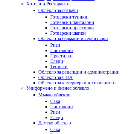
Хотели и Ресторанти
Облекло за готвачи
Готварски туники
Готварски панталони
Готварски престилки
Готварски шапки
Облекло за бармани и сервитьори
Ризи
Панталони
Престилки
Елеци
Тениски
Облекло за рецепции и администрации
Облекло за СПА
Облекло за камериерки и хигиенисти
Униформено и бизнес облекло
Мъжко облекло
Сака
Панталони
Ризи
Елеци
Дамско облекло
Сака