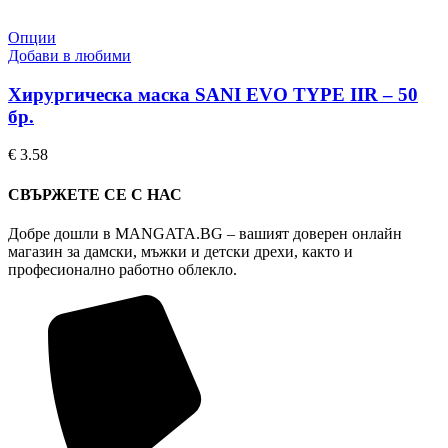
This
Опции
product
Добави в любими
has
multiple
Хирургическа маска SANI EVO TYPE IIR – 50
variants.
бр.
The
options
€
3.58
may
be
СВЪРЖЕТЕ СЕ С НАС
chosen
on
Добре дошли в MANGATA.BG – вашият доверен онлайн
the
магазин за дамски, мъжки и детски дрехи, както и
product
професионално работно облекло.
page