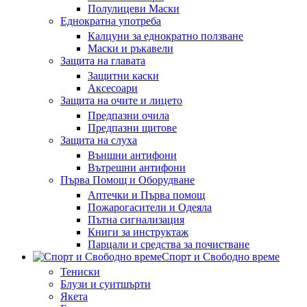
Полулицеви Маски
Еднократна употреба
Калцуни за еднократно ползване
Маски и ръкавели
Защита на главата
Защитни каски
Аксесоари
Защита на очите и лицето
Предпазни очила
Предпазни щитове
Защита на слуха
Външни антифони
Вътрешни антифони
Първа Помощ и Оборудване
Аптечки и Първа помощ
Пожарогасители и Одеяла
Пътна сигнализация
Книги за инструктаж
Парцали и средства за почистване
Спорт и Свободно време
Тениски
Блузи и суитшърти
Якета