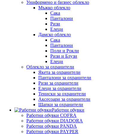
Униформено и бизнес облекло
Мъжко облекло
Сака
Панталони
Ризи
Елеци
Дамско облекло
Сака
Панталони
Поли и Рокли
Ризи и Блузи
Елеци
Облекло за охранители
Якета за охранители
Панталони за охранители
Ризи за охранители
Елеци за охранители
Тениски за охранители
Аксесоари за охранители
Шапки за охранители
Работни обувки
Работни обувки COFRA
Работни обувки DIADORA
Работни обувки PANDA
Работни обувки PAYPER