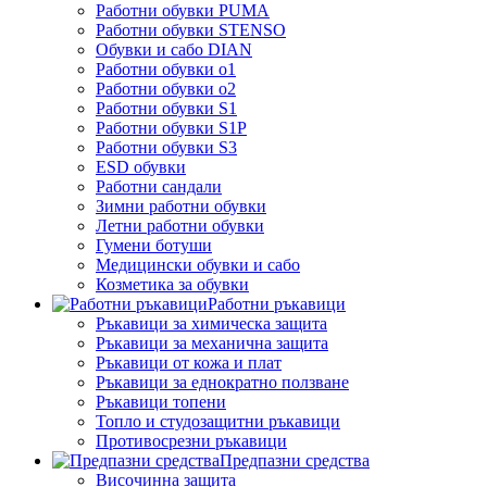
Работни обувки PUMA
Работни обувки STENSO
Обувки и сабо DIAN
Работни обувки o1
Работни обувки o2
Работни обувки S1
Работни обувки S1P
Работни обувки S3
ESD обувки
Работни сандали
Зимни работни обувки
Летни работни обувки
Гумени ботуши
Медицински обувки и сабо
Козметика за обувки
Работни ръкавици
Ръкавици за химическа защита
Ръкавици за механична защита
Ръкавици от кожа и плат
Ръкавици за еднократно ползване
Ръкавици топени
Топло и студозащитни ръкавици
Противосрезни ръкавици
Предпазни средства
Височинна защита