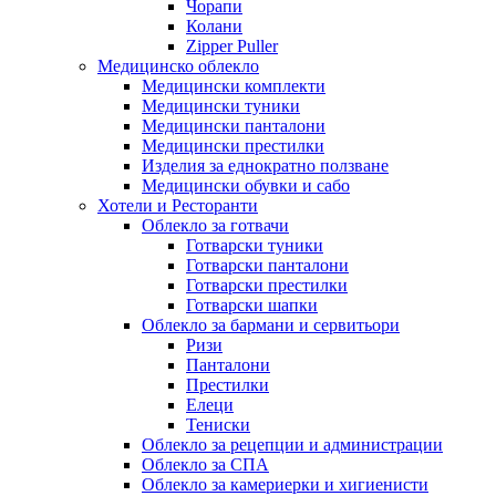
Чорапи
Колани
Zipper Puller
Медицинско облекло
Медицински комплекти
Медицински туники
Медицински панталони
Медицински престилки
Изделия за еднократно ползване
Медицински обувки и сабо
Хотели и Ресторанти
Облекло за готвачи
Готварски туники
Готварски панталони
Готварски престилки
Готварски шапки
Облекло за бармани и сервитьори
Ризи
Панталони
Престилки
Елеци
Тениски
Облекло за рецепции и администрации
Облекло за СПА
Облекло за камериерки и хигиенисти