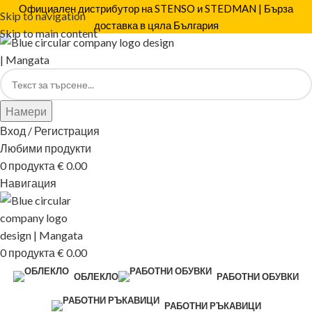
Официален дистрибутор на STENSO и STEDMAN | Бърза
Skip to navigation
доставка в цяла България
Skip to main content
Намери
Вход / Регистрация
Любими продукти
0
продукта
€
0.00
Навигация
0
продукта
€
0.00
ОБЛЕКЛО
РАБОТНИ ОБУВКИ
РАБОТНИ РЪКАВИЦИ