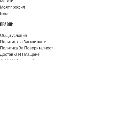
Магазин
Моят профил
Блог
ПРАВНИ
Общи условия
Политика за бисквитките
Политика За Поверителност
Доставка И Плащане
© 2026
Mangata
. Всички права запазени
€
EUR
лв.
BGN
Е-Магазин
Филтри