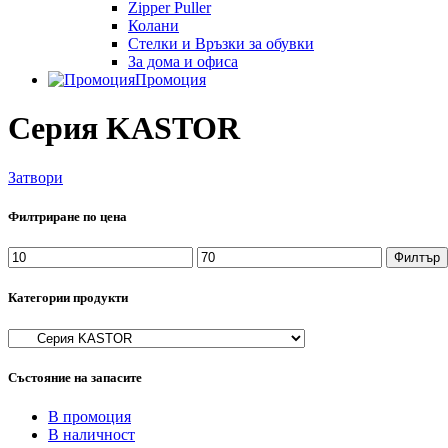
Zipper Puller
Колани
Стелки и Връзки за обувки
За дома и офиса
Промоция
Серия KASTOR
Затвори
Филтриране по цена
Минимална
Максимална
Филтър
цена
цена
Категории продукти
Състояние на запасите
В промоция
В наличност