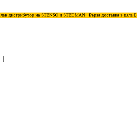
лен дистрибутор на STENSO и STEDMAN | Бърза доставка в цяла Б