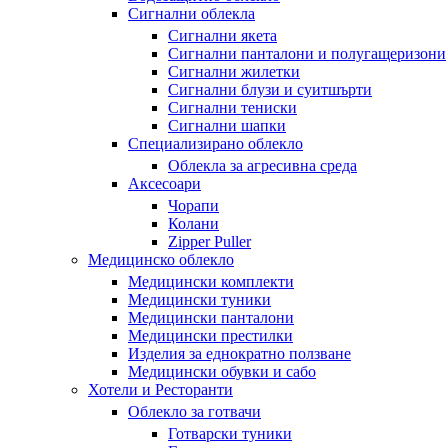
Сигнални облекла
Сигнални якета
Сигнални панталони и полугащеризони
Сигнални жилетки
Сигнални блузи и суитшърти
Сигнални тениски
Сигнални шапки
Специализирано облекло
Облекла за агресивна среда
Аксесоари
Чорапи
Колани
Zipper Puller
Медицинско облекло
Медицински комплекти
Медицински туники
Медицински панталони
Медицински престилки
Изделия за еднократно ползване
Медицински обувки и сабо
Хотели и Ресторанти
Облекло за готвачи
Готварски туники