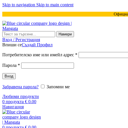
Skip to navigation
Skip to main content
Официа
Намери
Вход / Регистрация
Впиши се
Създай Профил
Задължително
Потребителско име или имейл адрес
*
Задължително
Парола
*
Вход
Забравена парола?
Запомни ме
Любими продукти
0
продукта
€
0.00
Навигация
0
продукта
€
0.00