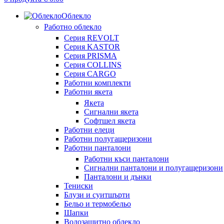
Облекло
Работно облекло
Серия REVOLT
Серия KASTOR
Серия PRISMA
Серия COLLINS
Серия CARGO
Работни комплекти
Работни якета
Якета
Сигнални якета
Софтшел якета
Работни елеци
Работни полугащеризони
Работни панталони
Работни къси панталони
Сигнални панталони и полугащеризони
Панталони и дънки
Тениски
Блузи и суитшърти
Бельо и термобельо
Шапки
Водозащитно облекло