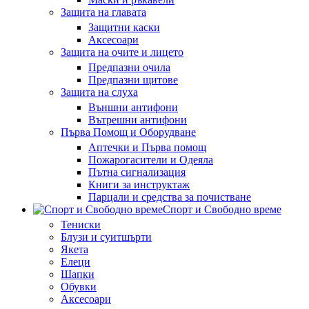
Защита на главата
Защитни каски
Аксесоари
Защита на очите и лицето
Предпазни очила
Предпазни щитове
Защита на слуха
Външни антифони
Вътрешни антифони
Първа Помощ и Оборудване
Аптечки и Първа помощ
Пожарогасители и Одеяла
Пътна сигнализация
Книги за инструктаж
Парцали и средства за почистване
Спорт и Свободно време
Тениски
Блузи и суитшърти
Якета
Елеци
Шапки
Обувки
Аксесоари