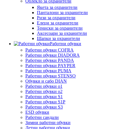
Облекло за охранители
Якета за охранители
Панталони за охранители
Ризи за охранители
Елеци за охранители
Тениски за охранители
Аксесоари за охранители
Шапки за охранители
Работни обувки
Работни обувки COFRA
Работни обувки DIADORA
Работни обувки PANDA
Работни обувки PAYPER
Работни обувки PUMA
Работни обувки STENSO
Обувки и сабо DIAN
Работни обувки o1
Работни обувки o2
Работни обувки S1
Работни обувки S1P
Работни обувки S3
ESD обувки
Работни сандали
Зимни работни обувки
Летни работни обувки