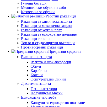
Гумени ботуши
Медицински обувки и сабо
Козметика за обувки
Работни ръкавици
Ръкавици за химическа защита
Ръкавици за механична защита
Ръкавици от кожа и плат
Ръкавици за еднократно ползване
Ръкавици топени
Топло и студозащитни ръкавици
Противосрезни ръкавици
Предпазни средства
Височинна защита
Въжета и шок абсорбери
Сбруи
Карабини
Колани
Осигурителни линии
Дихателна защита
Газ анализатори
Полулицеви Маски
Еднократна употреба
Калцуни за еднократно ползване
Маски и ръкавели