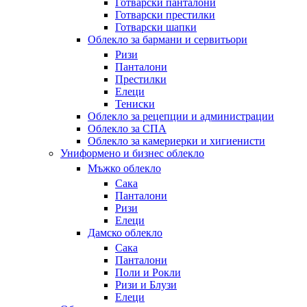
Готварски панталони
Готварски престилки
Готварски шапки
Облекло за бармани и сервитьори
Ризи
Панталони
Престилки
Елеци
Тениски
Облекло за рецепции и администрации
Облекло за СПА
Облекло за камериерки и хигиенисти
Униформено и бизнес облекло
Мъжко облекло
Сака
Панталони
Ризи
Елеци
Дамско облекло
Сака
Панталони
Поли и Рокли
Ризи и Блузи
Елеци