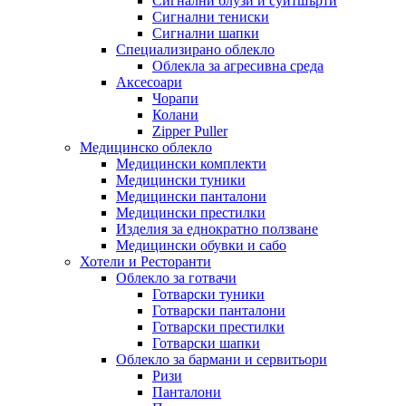
Сигнални блузи и суитшърти
Сигнални тениски
Сигнални шапки
Специализирано облекло
Облекла за агресивна среда
Аксесоари
Чорапи
Колани
Zipper Puller
Медицинско облекло
Медицински комплекти
Медицински туники
Медицински панталони
Медицински престилки
Изделия за еднократно ползване
Медицински обувки и сабо
Хотели и Ресторанти
Облекло за готвачи
Готварски туники
Готварски панталони
Готварски престилки
Готварски шапки
Облекло за бармани и сервитьори
Ризи
Панталони