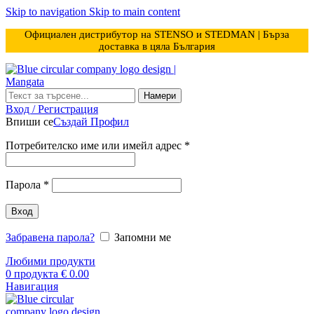
Skip to navigation
Skip to main content
Официален дистрибутор на STENSO и STEDMAN | Бърза
доставка в цяла България
Намери
Вход / Регистрация
Впиши се
Създай Профил
Задължително
Потребителско име или имейл адрес
*
Задължително
Парола
*
Вход
Забравена парола?
Запомни ме
Любими продукти
0
продукта
€
0.00
Навигация