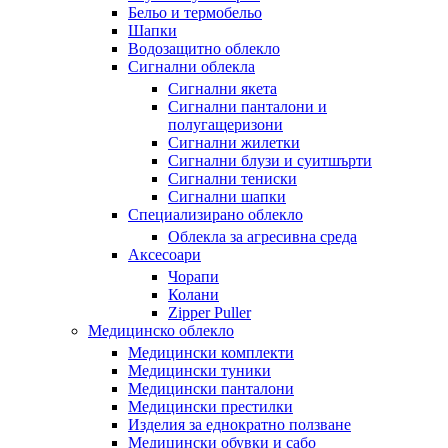
Бельо и термобельо
Шапки
Водозащитно облекло
Сигнални облекла
Сигнални якета
Сигнални панталони и
полугащеризони
Сигнални жилетки
Сигнални блузи и суитшърти
Сигнални тениски
Сигнални шапки
Специализирано облекло
Облекла за агресивна среда
Аксесоари
Чорапи
Колани
Zipper Puller
Медицинско облекло
Медицински комплекти
Медицински туники
Медицински панталони
Медицински престилки
Изделия за еднократно ползване
Медицински обувки и сабо