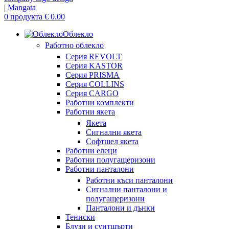
0
продукта
€
0.00
Облекло
Работно облекло
Серия REVOLT
Серия KASTOR
Серия PRISMA
Серия COLLINS
Серия CARGO
Работни комплекти
Работни якета
Якета
Сигнални якета
Софтшел якета
Работни елеци
Работни полугащеризони
Работни панталони
Работни къси панталони
Сигнални панталони и
полугащеризони
Панталони и дънки
Тениски
Блузи и суитшърти