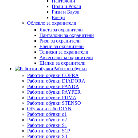
Панталони
Поли и Рокли
Ризи и Блузи
Елеци
Облекло за охранители
Якета за охранители
Панталони за охранители
Ризи за охранители
Елеци за охранители
Тениски за охранители
Аксесоари за охранители
Шапки за охранители
Работни обувки
Работни обувки COFRA
Работни обувки DIADORA
Работни обувки PANDA
Работни обувки PAYPER
Работни обувки PUMA
Работни обувки STENSO
Обувки и сабо DIAN
Работни обувки o1
Работни обувки o2
Работни обувки S1
Работни обувки S1P
Работни обувки S3