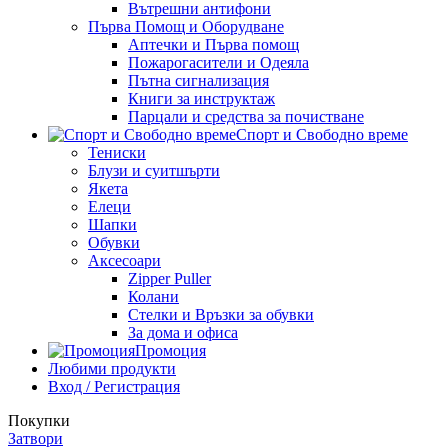
Вътрешни антифони
Първа Помощ и Оборудване
Аптечки и Първа помощ
Пожарогасители и Одеяла
Пътна сигнализация
Книги за инструктаж
Парцали и средства за почистване
Спорт и Свободно време
Тениски
Блузи и суитшърти
Якета
Елеци
Шапки
Обувки
Аксесоари
Zipper Puller
Колани
Стелки и Връзки за обувки
За дома и офиса
Промоция
Любими продукти
Вход / Регистрация
Покупки
Затвори