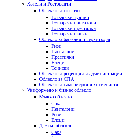
Хотели и Ресторанти
Облекло за готвачи
Готварски туники
Готварски панталони
Готварски престилки
Готварски шапки
Облекло за бармани и сервитьори
Ризи
Панталони
Престилки
Елеци
Тениски
Облекло за рецепции и администрации
Облекло за СПА
Облекло за камериерки и хигиенисти
Униформено и бизнес облекло
Мъжко облекло
Сака
Панталони
Ризи
Елеци
Дамско облекло
Сака