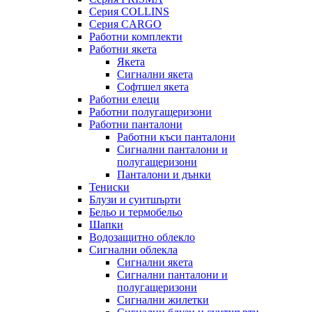
Серия COLLINS
Серия CARGO
Работни комплекти
Работни якета
Якета
Сигнални якета
Софтшел якета
Работни елеци
Работни полугащеризони
Работни панталони
Работни къси панталони
Сигнални панталони и
полугащеризони
Панталони и дънки
Тениски
Блузи и суитшърти
Бельо и термобельо
Шапки
Водозащитно облекло
Сигнални облекла
Сигнални якета
Сигнални панталони и
полугащеризони
Сигнални жилетки