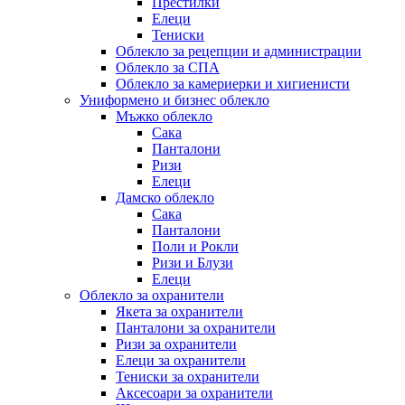
Престилки
Елеци
Тениски
Облекло за рецепции и администрации
Облекло за СПА
Облекло за камериерки и хигиенисти
Униформено и бизнес облекло
Мъжко облекло
Сака
Панталони
Ризи
Елеци
Дамско облекло
Сака
Панталони
Поли и Рокли
Ризи и Блузи
Елеци
Облекло за охранители
Якета за охранители
Панталони за охранители
Ризи за охранители
Елеци за охранители
Тениски за охранители
Аксесоари за охранители