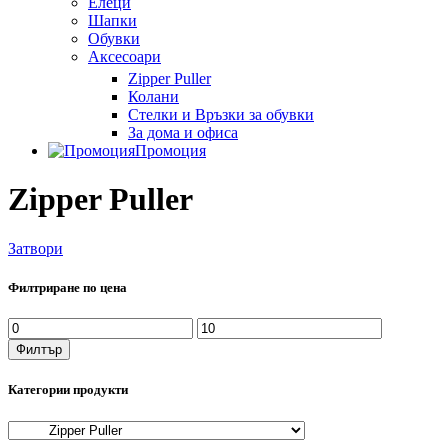
Елеци
Шапки
Обувки
Аксесоари
Zipper Puller
Колани
Стелки и Връзки за обувки
За дома и офиса
Промоция
Zipper Puller
Затвори
Филтриране по цена
Минимална
Максимална
цена
цена
Филтър
Категории продукти