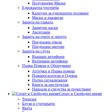
Полулицеви Маски
Еднократна употреба
Калцуни за еднократно ползване
Маски и ръкавели
Защита на главата
Защитни каски
Аксесоари
Защита на очите и лицето
Предпазни очила
Предпазни щитове
Защита на слуха
Външни антифони
Вътрешни антифони
Първа Помощ и Оборудване
Аптечки и Първа помощ
Пожарогасители и Одеяла
Пътна сигнализация
Книги за инструктаж
Парцали и средства за почистване
Спорт и Свободно време
Тениски
Блузи и суитшърти
Якета