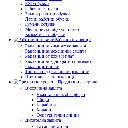
ESD обувки
Работни сандали
Зимни работни обувки
Летни работни обувки
Гумени ботуши
Медицински обувки и сабо
Козметика за обувки
Работни ръкавици
Ръкавици за химическа защита
Ръкавици за механична защита
Ръкавици от кожа и плат
Ръкавици за еднократно ползване
Ръкавици топени
Топло и студозащитни ръкавици
Противосрезни ръкавици
Предпазни средства
Височинна защита
Въжета и шок абсорбери
Сбруи
Карабини
Колани
Осигурителни линии
Дихателна защита
Газ анализатори