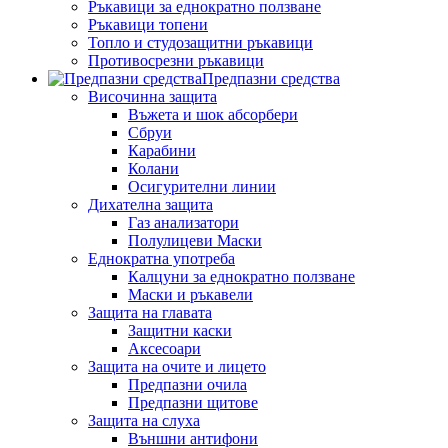
Ръкавици за еднократно ползване
Ръкавици топени
Топло и студозащитни ръкавици
Противосрезни ръкавици
Предпазни средства
Височинна защита
Въжета и шок абсорбери
Сбруи
Карабини
Колани
Осигурителни линии
Дихателна защита
Газ анализатори
Полулицеви Маски
Еднократна употреба
Калцуни за еднократно ползване
Маски и ръкавели
Защита на главата
Защитни каски
Аксесоари
Защита на очите и лицето
Предпазни очила
Предпазни щитове
Защита на слуха
Външни антифони