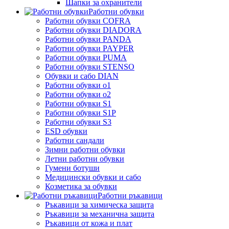
Шапки за охранители
Работни обувки
Работни обувки COFRA
Работни обувки DIADORA
Работни обувки PANDA
Работни обувки PAYPER
Работни обувки PUMA
Работни обувки STENSO
Обувки и сабо DIAN
Работни обувки o1
Работни обувки o2
Работни обувки S1
Работни обувки S1P
Работни обувки S3
ESD обувки
Работни сандали
Зимни работни обувки
Летни работни обувки
Гумени ботуши
Медицински обувки и сабо
Козметика за обувки
Работни ръкавици
Ръкавици за химическа защита
Ръкавици за механична защита
Ръкавици от кожа и плат