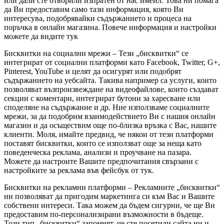
или дали сте отворили изпратен от нас имейл. Това ни помага
да Ви предоставим само тази информация, която Ви
интересува, подобрявайки съдържанието и процеса на
поръчка в онлайн магазина. Повече информация и настройки
можете да видите тук
Бисквитки на социални мрежи – Тези „бисквитки“ се
интегрират от социални платформи като Facebook, Twitter, G+,
Pinterest, YouTube и целят да осигурят или подобрят
съдържанието на уебсайта. Такива например са услуги, които
позволяват възпроизвеждане на видеофайлове, които създават
секции с коментари, интегрират бутони за харесване или
споделяне на съдържание и др. Ние използваме социалните
мрежи, за да подобрим взаимодействието Ви с нашия онлайн
магазин и да осъществим още по-близка връзка с Вас, нашите
клиенти. Моля, имайте предвид, че някои от тези платформи
поставят бисквитки, които се използват още за неща като
поведенческа реклама, анализи и проучване на пазара.
Можете да настроите Вашите предпочитания свързани с
настройките за реклама във фейсбук от тук.
Бисквитки на рекламни платформи – Рекламните „бисквитки“
ни позволяват да пригодим маркетинга си към Вас и Вашите
собствени интереси. Така можем да бъдем сигурни, че ще Ви
предоставим по-персонализирани възможности в бъдеще.
Този тип „бисквитки“ запомнят, че сте посетили сайта ни и