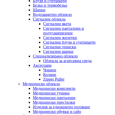
Блузи и суитшърти
Бельо и термобельо
Шапки
Водозащитно облекло
Сигнални облекла
Сигнални якета
Сигнални панталони и
полугащеризони
Сигнални жилетки
Сигнални блузи и суитшърти
Сигнални тениски
Сигнални шапки
Специализирано облекло
Облекла за агресивна среда
Аксесоари
Чорапи
Колани
Zipper Puller
Медицинско облекло
Медицински комплекти
Медицински туники
Медицински панталони
Медицински престилки
Изделия за еднократно ползване
Медицински обувки и сабо