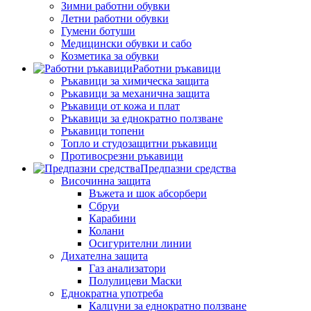
Зимни работни обувки
Летни работни обувки
Гумени ботуши
Медицински обувки и сабо
Козметика за обувки
Работни ръкавици
Ръкавици за химическа защита
Ръкавици за механична защита
Ръкавици от кожа и плат
Ръкавици за еднократно ползване
Ръкавици топени
Топло и студозащитни ръкавици
Противосрезни ръкавици
Предпазни средства
Височинна защита
Въжета и шок абсорбери
Сбруи
Карабини
Колани
Осигурителни линии
Дихателна защита
Газ анализатори
Полулицеви Маски
Еднократна употреба
Калцуни за еднократно ползване