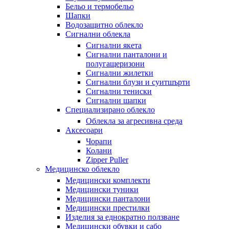
Бельо и термобельо
Шапки
Водозащитно облекло
Сигнални облекла
Сигнални якета
Сигнални панталони и
полугащеризони
Сигнални жилетки
Сигнални блузи и суитшърти
Сигнални тениски
Сигнални шапки
Специализирано облекло
Облекла за агресивна среда
Аксесоари
Чорапи
Колани
Zipper Puller
Медицинско облекло
Медицински комплекти
Медицински туники
Медицински панталони
Медицински престилки
Изделия за еднократно ползване
Медицински обувки и сабо