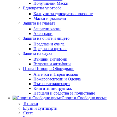
Полулицеви Маски
Еднократна употреба
Калцуни за еднократно ползване
Маски и ръкавели
Защита на главата
Защитни каски
Аксесоари
Защита на очите и лицето
Предпазни очила
Предпазни щитове
Защита на слуха
Външни антифони
Вътрешни антифони
Първа Помощ и Оборудване
Аптечки и Първа помощ
Пожарогасители и Одеяла
Пътна сигнализация
Книги за инструктаж
Парцали и средства за почистване
Спорт и Свободно време
Тениски
Блузи и суитшърти
Якета