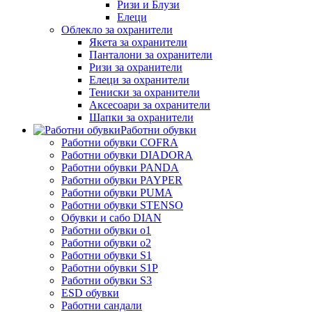
Ризи и Блузи
Елеци
Облекло за охранители
Якета за охранители
Панталони за охранители
Ризи за охранители
Елеци за охранители
Тениски за охранители
Аксесоари за охранители
Шапки за охранители
Работни обувки
Работни обувки COFRA
Работни обувки DIADORA
Работни обувки PANDA
Работни обувки PAYPER
Работни обувки PUMA
Работни обувки STENSO
Обувки и сабо DIAN
Работни обувки o1
Работни обувки o2
Работни обувки S1
Работни обувки S1P
Работни обувки S3
ESD обувки
Работни сандали