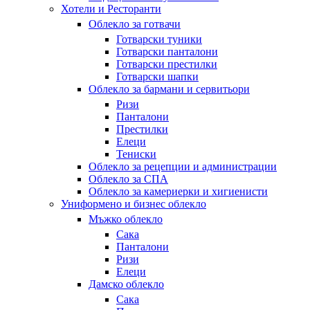
Хотели и Ресторанти
Облекло за готвачи
Готварски туники
Готварски панталони
Готварски престилки
Готварски шапки
Облекло за бармани и сервитьори
Ризи
Панталони
Престилки
Елеци
Тениски
Облекло за рецепции и администрации
Облекло за СПА
Облекло за камериерки и хигиенисти
Униформено и бизнес облекло
Мъжко облекло
Сака
Панталони
Ризи
Елеци
Дамско облекло
Сака