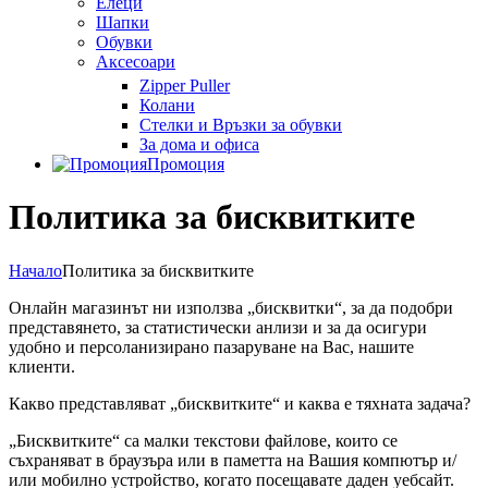
Елеци
Шапки
Обувки
Аксесоари
Zipper Puller
Колани
Стелки и Връзки за обувки
За дома и офиса
Промоция
Политика за бисквитките
Начало
Политика за бисквитките
Онлайн магазинът ни използва „бисквитки“, за да подобри
представянето, за статистически анлизи и за да осигури
удобно и персоланизирано пазаруване на Вас, нашите
клиенти.
Какво представляват „бисквитките“ и каква е тяхната задача?
„Бисквитките“ са малки текстови файлове, които се
съхраняват в браузъра или в паметта на Вашия компютър и/
или мобилно устройство, когато посещавате даден уебсайт.