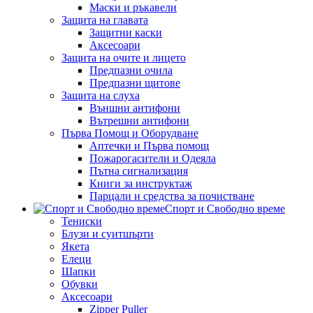
Маски и ръкавели
Защита на главата
Защитни каски
Аксесоари
Защита на очите и лицето
Предпазни очила
Предпазни щитове
Защита на слуха
Външни антифони
Вътрешни антифони
Първа Помощ и Оборудване
Аптечки и Първа помощ
Пожарогасители и Одеяла
Пътна сигнализация
Книги за инструктаж
Парцали и средства за почистване
Спорт и Свободно време
Тениски
Блузи и суитшърти
Якета
Елеци
Шапки
Обувки
Аксесоари
Zipper Puller