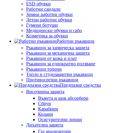
ESD обувки
Работни сандали
Зимни работни обувки
Летни работни обувки
Гумени ботуши
Медицински обувки и сабо
Козметика за обувки
Работни ръкавици
Ръкавици за химическа защита
Ръкавици за механична защита
Ръкавици от кожа и плат
Ръкавици за еднократно ползване
Ръкавици топени
Топло и студозащитни ръкавици
Противосрезни ръкавици
Предпазни средства
Височинна защита
Въжета и шок абсорбери
Сбруи
Карабини
Колани
Осигурителни линии
Дихателна защита
Газ анализатори