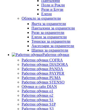
Панталони
Поли и Рокли
Ризи и Блузи
Елеци
Облекло за охранители
Якета за охранители
Панталони за охранители
Ризи за охранители
Елеци за охранители
Тениски за охранители
Аксесоари за охранители
Шапки за охранители
Работни обувки
Работни обувки COFRA
Работни обувки DIADORA
Работни обувки PANDA
Работни обувки PAYPER
Работни обувки PUMA
Работни обувки STENSO
Обувки и сабо DIAN
Работни обувки o1
Работни обувки o2
Работни обувки S1
Работни обувки S1P
Работни обувки S3