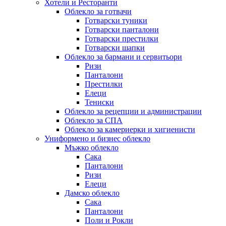
Хотели и Ресторанти
Облекло за готвачи
Готварски туники
Готварски панталони
Готварски престилки
Готварски шапки
Облекло за бармани и сервитьори
Ризи
Панталони
Престилки
Елеци
Тениски
Облекло за рецепции и администрации
Облекло за СПА
Облекло за камериерки и хигиенисти
Униформено и бизнес облекло
Мъжко облекло
Сака
Панталони
Ризи
Елеци
Дамско облекло
Сака
Панталони
Поли и Рокли