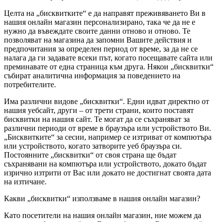
Целта на „бисквитките“ е да направят преживяването Ви в
нашия онлайн магазин персонализирано, така че да не е
нужно да въвеждате своите данни отново и отново. Те
позволяват на магазина да запомни Вашите действия и
предпочитания за определен период от време, за да не се
налага да ги задавате всеки път, когато посещавате сайта или
преминавате от една страница към друга. Някои „бисквитки“
събират аналитична информация за поведението на
потребителите.
Има различни видове „бисквитки“. Едни идват директно от
нашия уебсайт, други – от трети страни, които поставят
бисквитки на нашия сайт. Te могат да се съхраняват за
различни периоди от време в браузъра или устройството Ви.
„Бисквитките“ за сесии, например се изтриват от компютъра
или устройството, когато затворите уеб браузъра си.
Постоянните „бисквитки“ от своя страна ще бъдат
съхранявани на компютъра или устройството, докато бъдат
изрично изтрити от Вас или докато не достигнат своята дата
на изтичане.
Какви „бисквитки“ използваме в нашия онлайн магазин?
Като посетители на нашия онлайн магазин, ние можем да