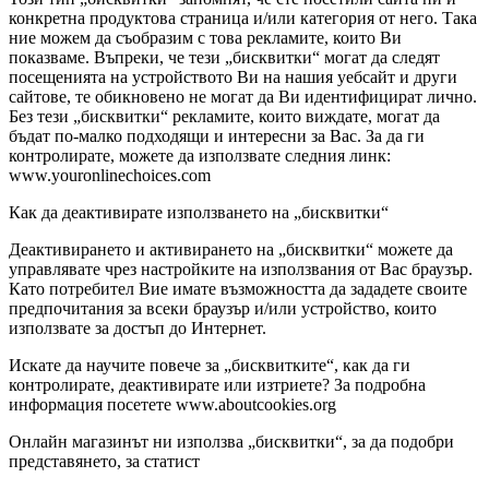
конкретна продуктова страница и/или категория от него. Така
ние можем да съобразим с това рекламите, които Ви
показваме. Въпреки, че тези „бисквитки“ могат да следят
посещенията на устройството Ви на нашия уебсайт и други
сайтове, те обикновено не могат да Ви идентифицират лично.
Без тези „бисквитки“ рекламите, които виждате, могат да
бъдат по-малко подходящи и интересни за Вас. За да ги
контролирате, можете да използвате следния линк:
www.youronlinechoices.com
Как да деактивирате използването на „бисквитки“
Деактивирането и активирането на „бисквитки“ можете да
управлявате чрез настройките на използвания от Вас браузър.
Като потребител Вие имате възможността да зададете своите
предпочитания за всеки браузър и/или устройство, които
използвате за достъп до Интернет.
Искате да научите повече за „бисквитките“, как да ги
контролирате, деактивирате или изтриете? За подробна
информация посетете www.aboutcookies.org
Онлайн магазинът ни използва „бисквитки“, за да подобри
представянето, за статист