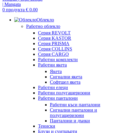
0
продукта
€
0.00
Облекло
Работно облекло
Серия REVOLT
Серия KASTOR
Серия PRISMA
Серия COLLINS
Серия CARGO
Работни комплекти
Работни якета
Якета
Сигнални якета
Софтшел якета
Работни елеци
Работни полугащеризони
Работни панталони
Работни къси панталони
Сигнални панталони и
полугащеризони
Панталони и дънки
Тениски
Блузи и суитшърти