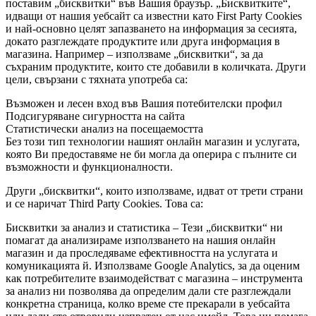
поставим „бисквитки“ във Вашия браузър. „Бисквитките“,
идващи от нашия уебсайт са известни като First Party Cookies
и най-основно целят запазването на информация за сесията,
докато разглеждате продуктите или друга информация в
магазина. Например – използваме „бисквитки“, за да
съхраним продуктите, които сте добавили в количката. Други
цели, свързани с тяхната употреба са:
Възможен и лесен вход във Вашия потебителски профил
Подсигуряване сигурността на сайта
Статистически анализ на посещаемостта
Без този тип технологии нашият онлайн магазин и услугата,
която Ви предоставяме не би могла да оперира с пълните си
възможности и функционалности.
Други „бисквитки“, които използваме, идват от трети страни
и се наричат Third Party Cookies. Toва са:
Бисквитки за анализ и статистика – Тези „бисквитки“ ни
помагат да анализираме използването на нашия онлайн
магазин и да проследяваме ефективността на услугата и
комуникацията й. Използваме Google Analytics, за да оценим
как потребителите взаимодействат с магазина – инструмента
за анализ ни позволява да определим дали сте разглеждали
конкретна страница, колко време сте прекарали в уебсайта