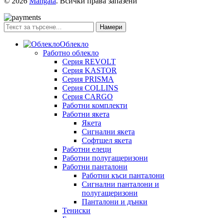
© 2026
Mangata
. Всички права запазени
Намери
Облекло
Работно облекло
Серия REVOLT
Серия KASTOR
Серия PRISMA
Серия COLLINS
Серия CARGO
Работни комплекти
Работни якета
Якета
Сигнални якета
Софтшел якета
Работни елеци
Работни полугащеризони
Работни панталони
Работни къси панталони
Сигнални панталони и
полугащеризони
Панталони и дънки
Тениски