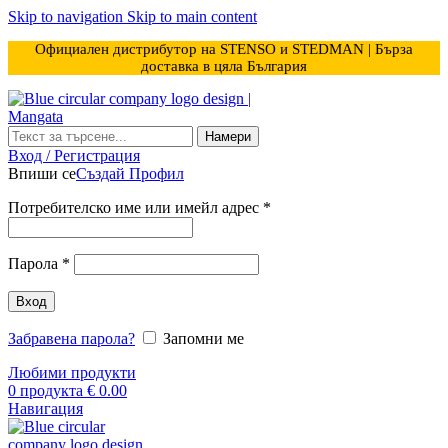
Skip to navigation
Skip to main content
Официален дистрибутор на STENSO и STEDMAN | Бърза
доставка в цяла България
Намери
Вход / Регистрация
Впиши се
Създай Профил
Задължително
Потребителско име или имейл адрес
*
Задължително
Парола
*
Вход
Забравена парола?
Запомни ме
Любими продукти
0
продукта
€
0.00
Навигация